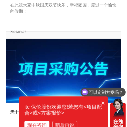
在此祝大家中秋国庆双节快乐，幸福团圆，度过一个愉快
的假期！
2025-09-27
可以定制方案吗？
你们电话多少？
×
itc 保伦股份欢迎您!若您有<项目配
关于第八代数字广播系统采购项目的公告
合>或<方案报价>
现在咨询
稍后再说