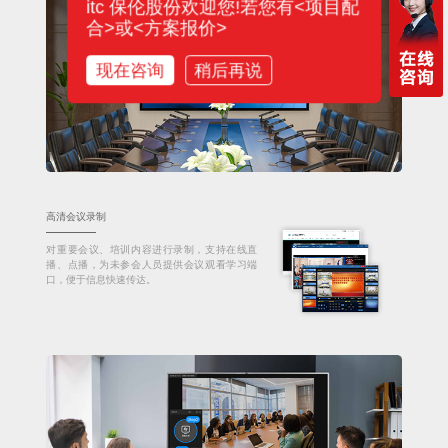
itc 保伦股份欢迎您!若您有<项目配
合>或<方案报价>
现在咨询
稍后再说
高清会议录制
对重要会议、培训内容进行录制，支持在线直
播、点播，为未参会人员提供会议观看学习端
口，便于信息快速传达。