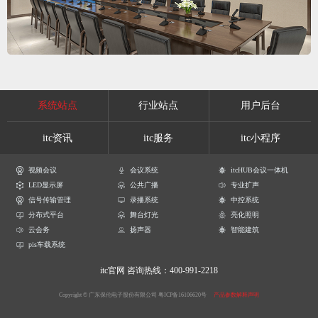
系统站点
行业站点
用户后台
itc资讯
itc服务
itc小程序
视频会议
会议系统
itcHUB会议一体机
LED显示屏
公共广播
专业扩声
信号传输管理
录播系统
中控系统
分布式平台
舞台灯光
亮化照明
云会务
扬声器
智能建筑
pis车载系统
itc官网
咨询热线：400-991-2218
Copyright © 广东保伦电子股份有限公司
粤ICP备16106620号
产品参数解释声明