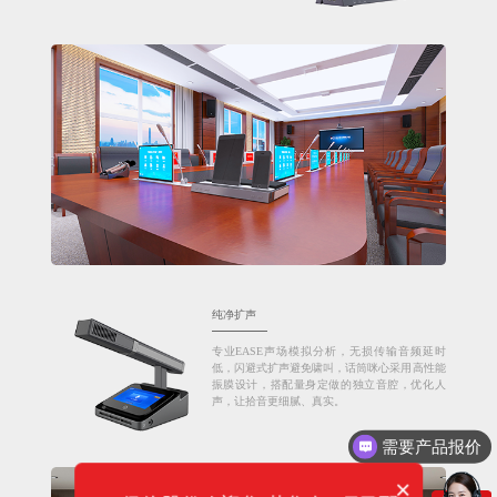
纯净扩声
专业EASE声场模拟分析，无损传输音频延时
低，闪避式扩声避免啸叫，话筒咪心采用高性能
振膜设计，搭配量身定做的独立音腔，优化人
声，让拾音更细腻、真实。
需要产品报价
×