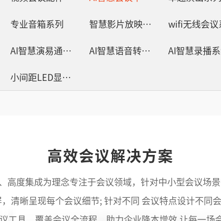
轻松悦唱KT系列
专业音箱系列
智慧影片放映系统
wifi无线会
专业扩声系列
AI智慧演易通软件
AI智慧语音转写系统
AI智慧录播
专业音箱系列
小间距LED显示屏
智慧影片放映系统
wifi无线会议系列
AI全数字会议系统
高效会议解决方案
数字化会议设备
设计、高度集成为理念专注于会议领域，针对中小型会议场景
同声传译系列
屏，清晰呈现每个会议细节; 针对不同 会议特点设计不同
AI智慧无纸化会议系统
会议工具，覆盖会议全流程，助力企业降本增效,让每一场