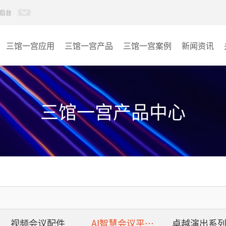
后台
三馆一宫应用
三馆一宫产品
三馆一宫案例
新闻资讯
AI智慧视频会议系统
体育馆
AI智慧会议平板
博物馆
三馆一宫产品中心
视频会议配件
图书馆
AI智慧会议平板itchub
青少年宫
卓越演出系列
其它
AI智慧沉浸式扩声系统
视频会议配件
AI智慧会议平板itchub
卓越演出系
AI智慧声光影系统