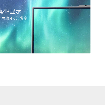
真4K显示
全屏真4k分辨率