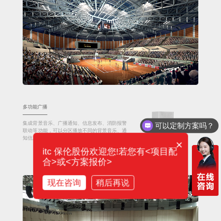
多功能广播
集成背景音乐、广播通知、信息发布、消防报警
可以定制方案吗？
联动等功能，可以分区播放不同的背景音乐、通
知信息等。
×
itc 保伦股份欢迎您!若您有<项目配
合>或<方案报价>
现在咨询
稍后再说