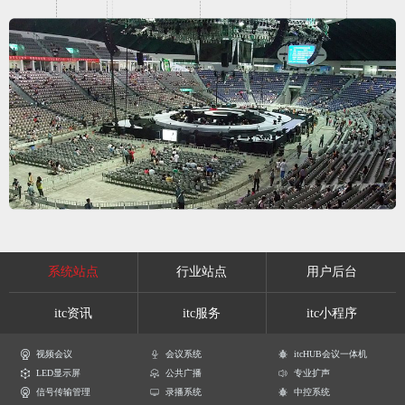
系统站点
行业站点
用户后台
itc资讯
itc服务
itc小程序
视频会议
会议系统
itcHUB会议一体机
LED显示屏
公共广播
专业扩声
信号传输管理
录播系统
中控系统