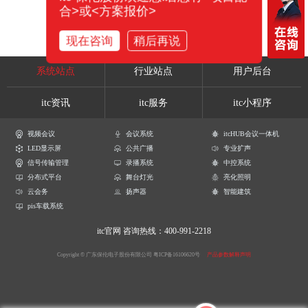
合>或<方案报价>
现在咨询
稍后再说
系统站点
行业站点
用户后台
itc资讯
itc服务
itc小程序
视频会议
会议系统
itcHUB会议一体机
LED显示屏
公共广播
专业扩声
信号传输管理
录播系统
中控系统
分布式平台
舞台灯光
亮化照明
云会务
扬声器
智能建筑
pis车载系统
itc官网
咨询热线：400-991-2218
Copyright © 广东保伦电子股份有限公司
粤ICP备16106620号
产品参数解释声明