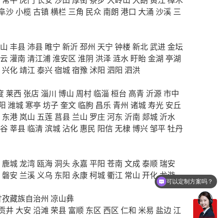
阜沙
小榄
古镇
横栏
三角
民众
南朗
港口
大涌
沙溪
三
山
丰县
沛县
睢宁
新沂
邳州
天宁
钟楼
新北
武进
金坛
云
灌南
清江浦
淮安区
淮阴
洪泽
涟水
盱眙
金湖
亭湖
兴化
靖江
泰兴
宿城
宿豫
沭阳
泗阳
泗洪
度
莱西
张店
淄川
博山
周村
临淄
桓台
高青
沂源
市中
阳
潍城
寒亭
坊子
奎文
临朐
昌乐
青州
诸城
寿光
安丘
东港
岚山
五莲
莒县
兰山
罗庄
河东
沂南
郯城
沂水
谷
莘县
临清
滨城
沾化
惠民
阳信
无棣
博兴
邹平
牡丹
鹿城
龙湾
瓯海
洞头
永嘉
平阳
苍南
文成
泰顺
瑞安
可以定制方案吗？
磐安
兰溪
义乌
东阳
永康
柯城
衢江
常山
开化
龙游
你们电话多少
甘孜藏族自治州
凉山彝
贡井
大安
沿滩
荣县
富顺
东区
西区
仁和
米易
盐边
江