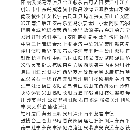
阳
纳溪
龙马潭
泸县
合江
叙永
古蔺
旌阳
罗江
中江
广
射洪
市中
东兴
威远
资中
隆昌
沙湾
五通桥
金口河
犍
南溪
叙州
江安
长宁
高县
珙县
筠连
兴文
屏山
广安区
通江
南江
雁江
安岳
乐至
马尔康
金川
小金
阿坝
若尔
巴塘
乡城
稻城
得荣
西昌
木里
盐源
德昌
会理
会东
宁
郑州
开封
洛阳
平顶山
安阳
鹤壁
新乡
焦作
濮阳
许昌
中原
二七
管城
金水
上街
惠济
中牟
巩义
荥阳
新密
新
伊川
偃师
新华
卫东
石龙
湛河
宝丰
叶县
鲁山
郏县
舞
封丘
长垣
解放
中站
马村
山阳
修武
博爱
武陟
温县
沁
义马
灵宝
卧龙
宛城
南召
方城
西峡
镇平
内乡
淅川
社
息县
川汇
淮阳
扶沟
西华
商水
沈丘
郸城
太康
鹿邑
项
武汉
黄石
十堰
宜昌
襄阳
鄂州
荆门
孝感
荆州
黄冈
咸
江岸
江汉
硚口
汉阳
武昌
青山
洪山
东西湖
汉南
蔡甸
夷陵
远安
兴山
秭归
长阳
五峰
宜都
当阳
枝江
襄城
樊
川
沙市
荆州
公安
监利
江陵
石首
洪湖
松滋
黄州
团风
丰
来凤
鹤峰
仙桃
潜江
福州
厦门
莆田
三明
泉州
漳州
南平
龙岩
宁德
鼓楼
台江
仓山
马尾
晋安
闽侯
连江
罗源
闽清
永泰
平
泰宁
建宁
永安
丰泽
鲤城
洛江
泉港
惠安
安溪
永春
德