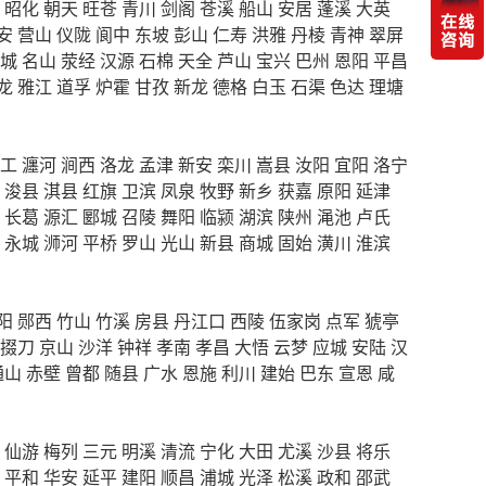
昭化
朝天
旺苍
青川
剑阁
苍溪
船山
安居
蓬溪
大英
安
营山
仪陇
阆中
东坡
彭山
仁寿
洪雅
丹棱
青神
翠屏
城
名山
荥经
汉源
石棉
天全
芦山
宝兴
巴州
恩阳
平昌
龙
雅江
道孚
炉霍
甘孜
新龙
德格
白玉
石渠
色达
理塘
工
瀍河
涧西
洛龙
孟津
新安
栾川
嵩县
汝阳
宜阳
洛宁
浚县
淇县
红旗
卫滨
凤泉
牧野
新乡
获嘉
原阳
延津
长葛
源汇
郾城
召陵
舞阳
临颍
湖滨
陕州
渑池
卢氏
永城
浉河
平桥
罗山
光山
新县
商城
固始
潢川
淮滨
阳
郧西
竹山
竹溪
房县
丹江口
西陵
伍家岗
点军
猇亭
掇刀
京山
沙洋
钟祥
孝南
孝昌
大悟
云梦
应城
安陆
汉
通山
赤壁
曾都
随县
广水
恩施
利川
建始
巴东
宣恩
咸
仙游
梅列
三元
明溪
清流
宁化
大田
尤溪
沙县
将乐
平和
华安
延平
建阳
顺昌
浦城
光泽
松溪
政和
邵武