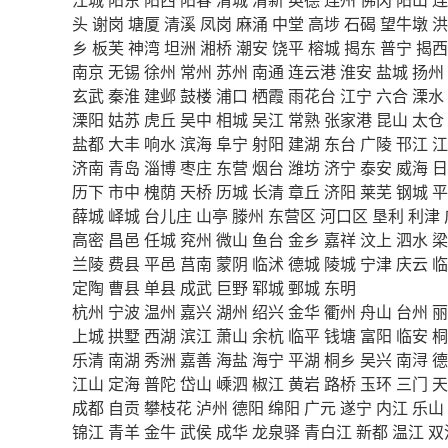
头
谢岗
塘厦
清溪
凤岗
麻涌
中堂
高埗
石碣
望牛墩
洪
乡
板芙
神湾
坦洲
湘桥
潮安
饶平
榕城
揭东
普宁
揭西
南京
无锡
徐州
常州
苏州
南通
连云港
淮安
盐城
扬州
玄武
秦淮
建邺
鼓楼
浦口
栖霞
雨花台
江宁
六合
溧水
溧阳
姑苏
虎丘
吴中
相城
吴江
常熟
张家港
昆山
太仓
盐都
大丰
响水
滨海
阜宁
射阳
建湖
东台
广陵
邗江
江
济南
青岛
淄博
枣庄
东营
烟台
潍坊
济宁
泰安
威海
日
历下
市中
槐荫
天桥
历城
长清
章丘
济阳
莱芜
钢城
平
薛城
峄城
台儿庄
山亭
滕州
东营区
河口区
垦利
利津
高密
昌邑
任城
兖州
微山
鱼台
金乡
嘉祥
汶上
泗水
梁
兰陵
费县
平邑
莒南
蒙阴
临沭
德城
陵城
宁津
庆云
临
定陶
曹县
单县
成武
巨野
郓城
鄄城
东明
杭州
宁波
温州
嘉兴
湖州
绍兴
金华
衢州
舟山
台州
丽
上城
拱墅
西湖
滨江
萧山
余杭
临平
钱塘
富阳
临安
桐
乐清
南湖
秀洲
嘉善
海盐
海宁
平湖
桐乡
吴兴
南浔
德
江山
定海
普陀
岱山
嵊泗
椒江
黄岩
路桥
玉环
三门
天
成都
自贡
攀枝花
泸州
德阳
绵阳
广元
遂宁
内江
乐山
锦江
青羊
金牛
武侯
成华
龙泉驿
青白江
新都
温江
双