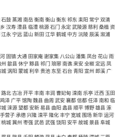
石鼓
蒸湘
南岳
衡南
衡山
衡东
祁东
耒阳
常宁
双清
乡
汉寿
澧县
临澧
桃源
石门
永定
武陵源
慈利
桑植
资
江永
宁远
蓝山
新田
江华
鹤城
中方
沅陵
辰溪
溆浦
河
固镇
大通
田家庵
谢家集
八公山
潘集
凤台
花山
雨
徽州
歙县
休宁
黟县
祁门
琅琊
南谯
来安
全椒
定远
凤
谯城
涡阳
蒙城
利辛
贵池
东至
石台
青阳
宣州
郎溪
广
路北
古冶
开平
丰南
丰润
曹妃甸
滦南
乐亭
迁西
玉田
鸡泽
广平
馆陶
魏县
曲周
武安
襄都
信都
任泽
南和
临
容城
涞源
望都
安新
易县
曲阳
蠡县
顺平
博野
雄县
涿
手营子
承德
兴隆
滦平
隆化
丰宁
宽城
围场
新华
运河
桃城
冀州
枣强
武邑
武强
饶阳
安平
故城
景县
阜城
眉县
陇县
千阳
麟游
凤县
太白
秦都
杨陵
渭城
三原