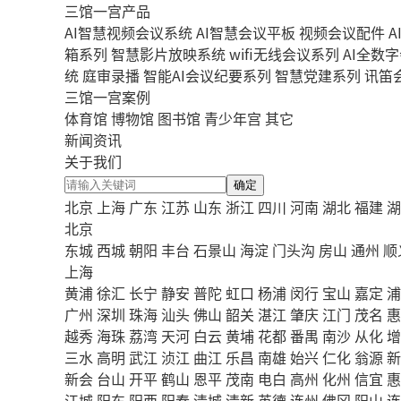
三馆一宫产品
AI智慧视频会议系统
AI智慧会议平板
视频会议配件
A
箱系列
智慧影片放映系统
wifi无线会议系列
AI全数
统
庭审录播
智能AI会议纪要系列
智慧党建系列
讯笛
三馆一宫案例
体育馆
博物馆
图书馆
青少年宫
其它
新闻资讯
关于我们
确定
北京
上海
广东
江苏
山东
浙江
四川
河南
湖北
福建
湖
北京
东城
西城
朝阳
丰台
石景山
海淀
门头沟
房山
通州
顺
上海
黄浦
徐汇
长宁
静安
普陀
虹口
杨浦
闵行
宝山
嘉定
浦
广州
深圳
珠海
汕头
佛山
韶关
湛江
肇庆
江门
茂名
惠
越秀
海珠
荔湾
天河
白云
黄埔
花都
番禺
南沙
从化
增
三水
高明
武江
浈江
曲江
乐昌
南雄
始兴
仁化
翁源
新
新会
台山
开平
鹤山
恩平
茂南
电白
高州
化州
信宜
惠
江城
阳东
阳西
阳春
清城
清新
英德
连州
佛冈
阳山
连