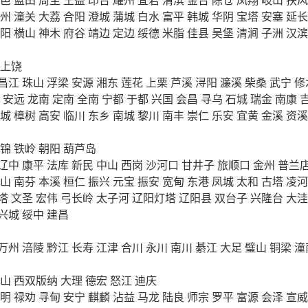
州
潼关
大荔
合阳
澄城
蒲城
白水
富平
韩城
华阴
宝塔
安塞
延长
阳
横山
神木
府谷
靖边
定边
绥德
米脂
佳县
吴堡
清涧
子洲
汉滨
上饶
昌江
珠山
浮梁
安源
湘东
莲花
上栗
芦溪
浔阳
濂溪
柴桑
武宁
修
安远
龙南
定南
全南
宁都
于都
兴国
会昌
寻乌
石城
瑞金
南康
城
樟树
高安
临川
东乡
南城
黎川
南丰
崇仁
乐安
宜黄
金溪
资溪
锦
铁岭
朝阳
葫芦岛
辽中
康平
法库
新民
中山
西岗
沙河口
甘井子
旅顺口
金州
普兰
山
南芬
本溪
桓仁
振兴
元宝
振安
宽甸
东港
凤城
太和
古塔
凌河
塔
文圣
宏伟
弓长岭
太子河
辽阳灯塔
辽阳县
双台子
兴隆台
大洼
兴城
绥中
建昌
万州
涪陵
黔江
长寿
江津
合川
永川
南川
綦江
大足
璧山
铜梁
潼
山
西双版纳
大理
德宏
怒江
迪庆
明
禄劝
寻甸
安宁
麒麟
沾益
马龙
陆良
师宗
罗平
富源
会泽
宣威