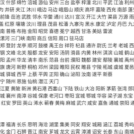
汉
什邡
绵竹
涪城
游仙
安州
三台
盐亭
梓潼
北川
平武
江油
利州
为
井研
夹江
沐川
峨边
马边
峨眉山
顺庆
高坪
嘉陵
西充
南部
蓬
前锋
岳池
武胜
邻水
华蓥
通川
达川
宣汉
开江
大竹
渠县
万源
雨
盖
红原
壤塘
汶川
理县
茂县
松潘
九寨沟
黑水
康定
泸定
丹巴
九
南
普格
布拖
金阳
昭觉
喜德
冕宁
越西
甘洛
美姑
雷波
漯河
三门峡
南阳
商丘
信阳
周口
驻马店
郑
登封
龙亭
顺河
鼓楼
禹王台
祥符
杞县
通许
尉氏
兰考
老城
西
钢
文峰
北关
殷都
龙安
安阳
汤阴
滑县
内黄
林州
淇滨
山城
鹤山
阳
孟州
华龙
清丰
南乐
范县
台前
濮阳
魏都
建安
鄢陵
襄城
禹州
旗
唐河
新野
桐柏
邓州
梁园
睢阳
民权
睢县
宁陵
柘城
虞城
夏邑
城
驿城
西平
上蔡
平舆
正阳
确山
泌阳
汝南
遂平
新蔡
宁
随州
恩施
仙桃
潜江
天门
江夏
黄陂
新洲
黄石港
西塞山
下陆
铁山
大冶
阳新
茅箭
张湾
郧
城
襄州
南漳
谷城
保康
老河口
枣阳
宜城
鄂城
华容
梁子湖
东宝
红安
罗田
英山
浠水
蕲春
黄梅
麻城
武穴
咸安
嘉鱼
通城
崇阳
潭
福清
长乐
思明
海沧
湖里
集美
同安
翔安
城厢
涵江
荔城
秀屿
化
金门
石狮
晋江
南安
芗城
龙文
云霄
漳浦
诏安
长泰
东山
南靖