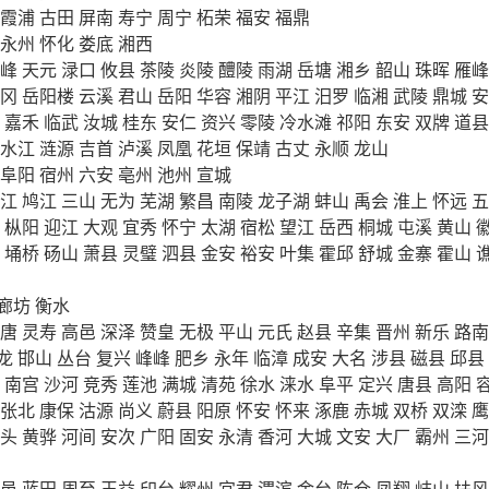
霞浦
古田
屏南
寿宁
周宁
柘荣
福安
福鼎
永州
怀化
娄底
湘西
峰
天元
渌口
攸县
茶陵
炎陵
醴陵
雨湖
岳塘
湘乡
韶山
珠晖
雁峰
冈
岳阳楼
云溪
君山
岳阳
华容
湘阴
平江
汨罗
临湘
武陵
鼎城
安
嘉禾
临武
汝城
桂东
安仁
资兴
零陵
冷水滩
祁阳
东安
双牌
道县
水江
涟源
吉首
泸溪
凤凰
花垣
保靖
古丈
永顺
龙山
阜阳
宿州
六安
亳州
池州
宣城
江
鸠江
三山
无为
芜湖
繁昌
南陵
龙子湖
蚌山
禹会
淮上
怀远
五
枞阳
迎江
大观
宜秀
怀宁
太湖
宿松
望江
岳西
桐城
屯溪
黄山
埇桥
砀山
萧县
灵璧
泗县
金安
裕安
叶集
霍邱
舒城
金寨
霍山
廊坊
衡水
唐
灵寿
高邑
深泽
赞皇
无极
平山
元氏
赵县
辛集
晋州
新乐
路南
龙
邯山
丛台
复兴
峰峰
肥乡
永年
临漳
成安
大名
涉县
磁县
邱县
南宫
沙河
竞秀
莲池
满城
清苑
徐水
涞水
阜平
定兴
唐县
高阳
张北
康保
沽源
尚义
蔚县
阳原
怀安
怀来
涿鹿
赤城
双桥
双滦
鹰
头
黄骅
河间
安次
广阳
固安
永清
香河
大城
文安
大厂
霸州
三河
邑
蓝田
周至
王益
印台
耀州
宜君
渭滨
金台
陈仓
凤翔
岐山
扶风