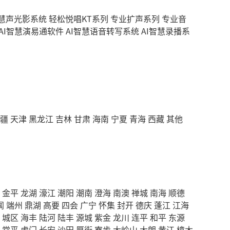
智慧声光影系统
轻松悦唱KT系列
专业扩声系列
专业音
AI智慧演易通软件
AI智慧语音转写系统
AI智慧录播系
疆
天津
黑龙江
吉林
甘肃
海南
宁夏
青海
西藏
其他
金平
龙湖
濠江
潮阳
潮南
澄海
南澳
禅城
南海
顺德
闻
端州
鼎湖
高要
四会
广宁
怀集
封开
德庆
蓬江
江海
城区
海丰
陆河
陆丰
源城
紫金
龙川
连平
和平
东源
常平
虎门
长安
沙田
厚街
寮步
大岭山
大朗
黄江
樟木