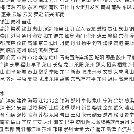
梅
道滘
石岐
东区
西区
南区
五桂山
火炬开发区
黄圃
南头
东凤
惠来
云城
云安
罗定
新兴
郁南
镇江
泰州
宿迁
高淳
梁溪
锡山
惠山
滨湖
新吴
江阴
宜兴
云龙
鼓楼
贾汪
泉山
铜
崇川
港闸
通州
海安
如东
启东
如皋
海门
海州
连云
赣榆
东海
灌
都
宝应
仪征
高邮
京口
润州
丹徒
丹阳
扬中
句容
海陵
高港
姜堰
照
临沂
德州
聊城
滨州
菏泽
阴
商河
市南
市北
李沧
崂山
青岛西海岸新区
城阳
即墨
胶州
平
广饶
芝罘
福山
牟平
莱山
长岛
龙口
莱阳
莱州
蓬莱
招远
栖霞
海
山
曲阜
邹城
泰山
岱岳
宁阳
东平
新泰
肥城
环翠
文登
荣成
乳山
邑
齐河
平原
夏津
武城
乐陵
禹城
东昌府
茌平
东阿
冠县
高唐
阳
水
庐
淳安
建德
海曙
江北
北仑
镇海
鄞州
奉化
象山
宁海
余姚
慈溪
清
长兴
安吉
越城
柯桥
上虞
诸暨
嵊州
新昌
婺城
金东
武义
浦江
台
仙居
温岭
临海
莲都
龙泉
青田
云和
庆元
缙云
遂昌
松阳
景宁
南充
眉山
宜宾
广安
达州
雅安
巴中
资阳
阿坝藏族羌族自治州
流
郫都
简阳
都江堰
彭州
邛崃
崇州
金堂
大邑
蒲江
新津
自流井