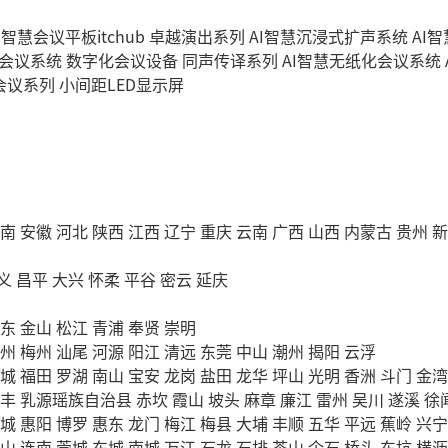
I智慧会议平板itchub
卓越演出系列
AI智慧沉浸式扩声系统
AI
字会议系统
数字化会议设备
同声传译系列
AI智慧无纸化会议系统
会议系列
小间距LED显示屏
南
安徽
河北
陕西
江西
辽宁
重庆
云南
广西
山西
内蒙古
贵州
新
义
昌平
大兴
怀柔
平谷
密云
延庆
东
金山
松江
青浦
奉贤
崇明
州
梅州
汕尾
河源
阳江
清远
东莞
中山
潮州
揭阳
云浮
城
福田
罗湖
南山
宝安
龙岗
盐田
龙华
坪山
光明
香洲
斗门
金湾
丰
乳源瑶族自治县
赤坎
霞山
坡头
麻章
廉江
雷州
吴川
遂溪
徐
城
惠阳
博罗
惠东
龙门
梅江
梅县
大埔
丰顺
五华
平远
蕉岭
兴宁
山
连南
莞城
东城
南城
万江
石龙
石排
茶山
企石
桥头
东坑
横沥