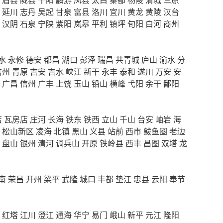
延川
志丹
吴起
甘泉
富县
洛川
宜川
黄龙
黄陵
汉台
汉阴
石泉
宁陕
紫阳
岚皋
平利
镇坪
旬阳
白河
商州
水
永修
德安
都昌
湖口
彭泽
瑞昌
共青城
庐山
渝水
分
吉州
青原
吉安
吉水
峡江
新干
永丰
泰和
遂川
万安
安
广昌
信州
广丰
上饶
玉山
铅山
横峰
弋阳
余干
鄱阳
店
瓦房店
庄河
长海
铁东
铁西
立山
千山
台安
岫岩
海
松山新区
凌海
北镇
黑山
义县
站前
西市
鲅鱼圈
老边
盘山
银州
清河
调兵山
开原
铁岭县
西丰
昌图
双塔
龙
南
荣昌
开州
梁平
武隆
城口
丰都
垫江
忠县
云阳
奉节
红塔
江川
澄江
通海
华宁
易门
峨山
新平
元江
隆阳