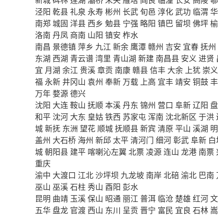
泾阳
乾县
礼泉
永寿
彬州
长武
旬邑
淳化
武功
临渭
华
南郑
城固
洋县
西乡
勉县
宁强
略阳
镇巴
留坝
佛坪
榆
洛南
丹凤
商南
山阳
镇安
柞水
南昌
景德镇
萍乡
九江
新余
鹰潭
赣州
吉安
宜春
抚州
东湖
西湖
青云谱
湾里
青山湖
新建
南昌县
安义
进贤
宜
月湖
余江
贵溪
章贡
南康
赣县
信丰
大余
上犹
崇义
福
永新
井冈山
袁州
奉新
万载
上高
宜丰
靖安
铜鼓
丰
万年
婺源
德兴
沈阳
大连
鞍山
抚顺
本溪
丹东
锦州
营口
阜新
辽阳
盘
和平
沈河
大东
皇姑
铁西
苏家屯
浑南
沈北新区
于洪
城
新抚
东洲
望花
顺城
抚顺县
新宾
清原
平山
溪湖
明
盖州
大石桥
海州
新邱
太平
清河门
细河
彰武
阜新
白
城
朝阳县
建平
喀喇沁左翼
北票
凌源
连山
龙港
南票
重庆
渝中
大渡口
江北
沙坪坝
九龙坡
南岸
北碚
渝北
巴南
巫山
巫溪
石柱
秀山
酉阳
彭水
昆明
曲靖
玉溪
保山
昭通
丽江
普洱
临沧
楚雄
红河
文
五华
盘龙
官渡
西山
东川
呈贡
晋宁
富民
宜良
石林
嵩