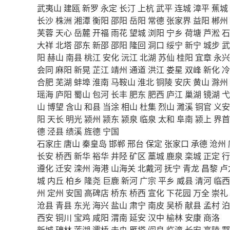
武夷山
建瓯
新罗
永定
长汀
上杭
武平
连城
漳平
蕉城
长沙
株洲
湘潭
衡阳
邵阳
岳阳
常德
张家界
益阳
郴州
芙蓉
天心
岳麓
开福
雨花
望城
浏阳
宁乡
荷塘
芦淞
石
大祥
北塔
邵东
新邵
邵阳
隆回
洞口
绥宁
新宁
城步
武
阳
赫山
南县
桃江
安化
沅江
北湖
苏仙
桂阳
宜章
永兴
会同
麻阳
新晃
芷江
靖州
通道
洪江
娄星
双峰
新化
冷
合肥
芜湖
蚌埠
淮南
马鞍山
淮北
铜陵
安庆
黄山
滁州
瑶海
庐阳
蜀山
包河
长丰
肥东
肥西
庐江
巢湖
镜湖
弋
山
博望
含山
和县
当涂
相山
杜集
烈山
濉溪
铜官
义安
阳
天长
明光
颍州
颍东
颍泉
临泉
太和
阜南
颍上
界首
德
泾县
绩溪
旌德
宁国
石家庄
唐山
秦皇岛
邯郸
邢台
保定
张家口
承德
沧州
长安
桥西
新华
裕华
井陉
矿区
藁城
鹿泉
栾城
正定
行
遵化
迁安
滦州
海港
山海关
北戴河
抚宁
青龙
昌黎
卢
城
内丘
柏乡
隆尧
巨鹿
新河
广宗
平乡
威县
清河
临西
州
定州
安国
高碑店
桥东
桥西
宣化
下花园
万全
崇礼
沧县
青县
东光
海兴
盐山
肃宁
南皮
吴桥
献县
孟村
泊
西安
铜川
宝鸡
咸阳
渭南
延安
汉中
榆林
安康
商洛
新城
碑林
莲湖
灞桥
未央
雁塔
阎良
临潼
长安
高陵
鄠