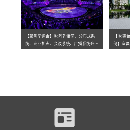
【聚焦军运会】itc阵列话筒、分布式系
【itc
统、专业扩声、会议系统、广播系统齐助
例】宜昌
力！