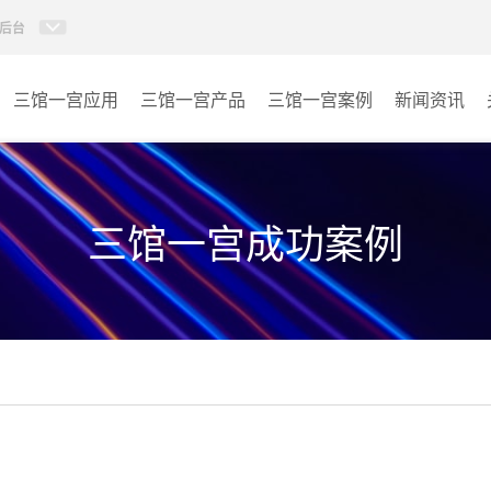
后台
三馆一宫应用
三馆一宫产品
三馆一宫案例
新闻资讯
AI智慧视频会议系统
体育馆
AI智慧会议平板
博物馆
三馆一宫成功案例
视频会议配件
图书馆
AI智慧会议平板itchub
青少年宫
卓越演出系列
其它
AI智慧沉浸式扩声系统
AI智慧声光影系统