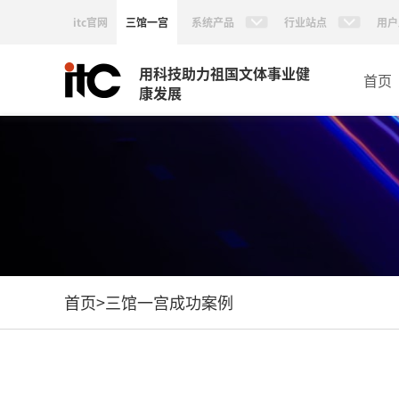
itc官网
三馆一宫
系统产品
行业站点
用户
用科技助力祖国文体事业健
首页
康发展
首页
>
三馆一宫成功案例