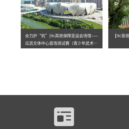
全力护“杭”|itc高效保障亚运会场馆——
【itc
瓜沥文体中心首场测试赛（青少年武术锦
标赛）顺利进行！！！