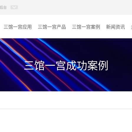
后台
三馆一宫应用
三馆一宫产品
三馆一宫案例
新闻资讯
AI智慧视频会议系统
体育馆
AI智慧会议平板
博物馆
三馆一宫成功案例
视频会议配件
图书馆
AI智慧会议平板itchub
青少年宫
卓越演出系列
其它
AI智慧沉浸式扩声系统
AI智慧声光影系统