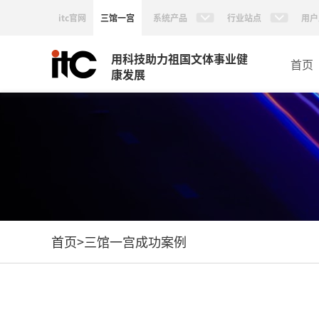
itc官网
三馆一宫
系统产品
行业站点
用户
用科技助力祖国文体事业健
首页
康发展
首页
>
三馆一宫成功案例