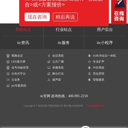
合>或<方案报价>
现在咨询
稍后再说
系统站点
行业站点
用户后台
itc资讯
itc服务
itc小程序
视频会议
会议系统
itcHUB会议一体机
LED显示屏
公共广播
专业扩声
信号传输管理
录播系统
中控系统
分布式平台
舞台灯光
亮化照明
云会务
扬声器
智能建筑
pis车载系统
itc官网
咨询热线：400-991-2218
Copyright © 广东保伦电子股份有限公司
粤ICP备16106620号
产品参数解释声明