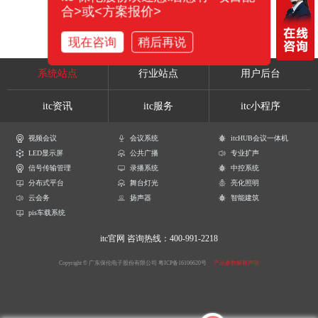
合>或<方案报价>
现在咨询
稍后再说
系统站点
行业站点
用户后台
itc资讯
itc服务
itc小程序
视频会议
会议系统
itcHUB会议一体机
LED显示屏
公共广播
专业扩声
信号传输管理
录播系统
中控系统
分布式平台
舞台灯光
亮化照明
云会务
扬声器
智能建筑
pis车载系统
itc官网
咨询热线：400-991-2218
Copyright © 广东保伦电子股份有限公司
粤ICP备16106620号
产品参数解释声明