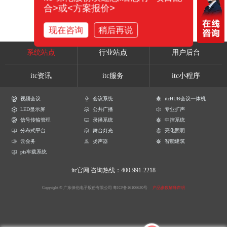
合>或<方案报价>
现在咨询
稍后再说
系统站点
行业站点
用户后台
itc资讯
itc服务
itc小程序
视频会议
会议系统
itcHUB会议一体机
LED显示屏
公共广播
专业扩声
信号传输管理
录播系统
中控系统
分布式平台
舞台灯光
亮化照明
云会务
扬声器
智能建筑
pis车载系统
itc官网
咨询热线：400-991-2218
Copyright © 广东保伦电子股份有限公司
粤ICP备16106620号
产品参数解释声明