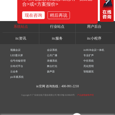
合>或<方案报价>
现在咨询
稍后再说
系统站点
行业站点
用户后台
itc资讯
itc服务
itc小程序
视频会议
会议系统
itcHUB会议一体机
LED显示屏
公共广播
专业扩声
信号传输管理
录播系统
中控系统
分布式平台
舞台灯光
亮化照明
云会务
扬声器
智能建筑
pis车载系统
itc官网
咨询热线：400-991-2218
Copyright © 广东保伦电子股份有限公司
粤ICP备16106620号
产品参数解释声明