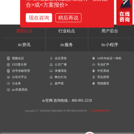
合>或<方案报价>
现在咨询
稍后再说
系统站点
行业站点
用户后台
itc资讯
itc服务
itc小程序
视频会议
会议系统
itcHUB会议一体机
LED显示屏
公共广播
专业扩声
信号传输管理
录播系统
中控系统
分布式平台
舞台灯光
亮化照明
云会务
扬声器
智能建筑
pis车载系统
itc官网
咨询热线：400-991-2218
Copyright © 广东保伦电子股份有限公司
粤ICP备16106620号
产品参数解释声明