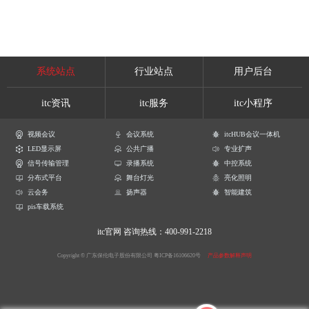
系统站点
行业站点
用户后台
itc资讯
itc服务
itc小程序
视频会议
会议系统
itcHUB会议一体机
LED显示屏
公共广播
专业扩声
信号传输管理
录播系统
中控系统
分布式平台
舞台灯光
亮化照明
云会务
扬声器
智能建筑
pis车载系统
itc官网
咨询热线：400-991-2218
Copyright © 广东保伦电子股份有限公司
粤ICP备16106620号
产品参数解释声明