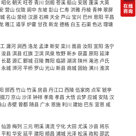
昭化
朝天
旺苍
青川
剑阁
苍溪
船山
安居
蓬溪
大英
安
营山
仪陇
阆中
东坡
彭山
仁寿
洪雅
丹棱
青神
翠屏
城
名山
荥经
汉源
石棉
天全
芦山
宝兴
巴州
恩阳
平昌
龙
雅江
道孚
炉霍
甘孜
新龙
德格
白玉
石渠
色达
理塘
工
瀍河
涧西
洛龙
孟津
新安
栾川
嵩县
汝阳
宜阳
洛宁
浚县
淇县
红旗
卫滨
凤泉
牧野
新乡
获嘉
原阳
延津
长葛
源汇
郾城
召陵
舞阳
临颍
湖滨
陕州
渑池
卢氏
永城
浉河
平桥
罗山
光山
新县
商城
固始
潢川
淮滨
阳
郧西
竹山
竹溪
房县
丹江口
西陵
伍家岗
点军
猇亭
掇刀
京山
沙洋
钟祥
孝南
孝昌
大悟
云梦
应城
安陆
汉
通山
赤壁
曾都
随县
广水
恩施
利川
建始
巴东
宣恩
咸
仙游
梅列
三元
明溪
清流
宁化
大田
尤溪
沙县
将乐
平和
华安
延平
建阳
顺昌
浦城
光泽
松溪
政和
邵武