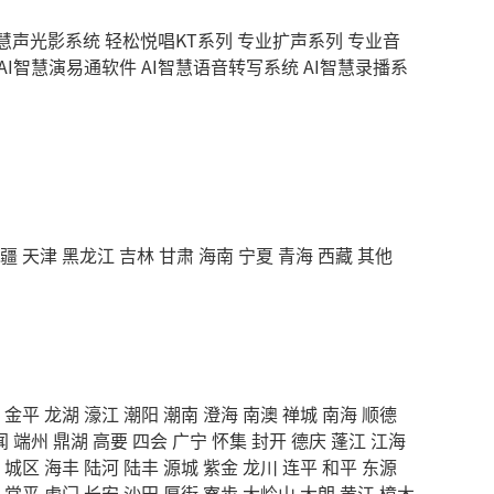
智慧声光影系统
轻松悦唱KT系列
专业扩声系列
专业音
AI智慧演易通软件
AI智慧语音转写系统
AI智慧录播系
疆
天津
黑龙江
吉林
甘肃
海南
宁夏
青海
西藏
其他
金平
龙湖
濠江
潮阳
潮南
澄海
南澳
禅城
南海
顺德
闻
端州
鼎湖
高要
四会
广宁
怀集
封开
德庆
蓬江
江海
城区
海丰
陆河
陆丰
源城
紫金
龙川
连平
和平
东源
常平
虎门
长安
沙田
厚街
寮步
大岭山
大朗
黄江
樟木