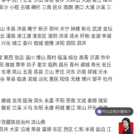
阜沙
小榄
古镇
横栏
三角
民众
南朗
港口
大涌
沙溪
三
山
丰县
沛县
睢宁
新沂
邳州
天宁
钟楼
新北
武进
金坛
云
灌南
清江浦
淮安区
淮阴
洪泽
涟水
盱眙
金湖
亭湖
兴化
靖江
泰兴
宿城
宿豫
沭阳
泗阳
泗洪
度
莱西
张店
淄川
博山
周村
临淄
桓台
高青
沂源
市中
阳
潍城
寒亭
坊子
奎文
临朐
昌乐
青州
诸城
寿光
安丘
东港
岚山
五莲
莒县
兰山
罗庄
河东
沂南
郯城
沂水
谷
莘县
临清
滨城
沾化
惠民
阳信
无棣
博兴
邹平
牡丹
鹿城
龙湾
瓯海
洞头
永嘉
平阳
苍南
文成
泰顺
瑞安
磐安
兰溪
义乌
东阳
永康
柯城
衢江
常山
开化
龙游
可以定制方案吗？
你们电话多少
甘孜藏族自治州
凉山彝
贡井
大安
沿滩
荣县
富顺
东区
西区
仁和
米易
盐边
江