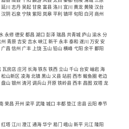
延川
志丹
吴起
甘泉
富县
洛川
宜川
黄龙
黄陵
汉台
汉阴
石泉
宁陕
紫阳
岚皋
平利
镇坪
旬阳
白河
商州
水
永修
德安
都昌
湖口
彭泽
瑞昌
共青城
庐山
渝水
分
吉州
青原
吉安
吉水
峡江
新干
永丰
泰和
遂川
万安
安
广昌
信州
广丰
上饶
玉山
铅山
横峰
弋阳
余干
鄱阳
店
瓦房店
庄河
长海
铁东
铁西
立山
千山
台安
岫岩
海
松山新区
凌海
北镇
黑山
义县
站前
西市
鲅鱼圈
老边
盘山
银州
清河
调兵山
开原
铁岭县
西丰
昌图
双塔
龙
南
荣昌
开州
梁平
武隆
城口
丰都
垫江
忠县
云阳
奉节
红塔
江川
澄江
通海
华宁
易门
峨山
新平
元江
隆阳