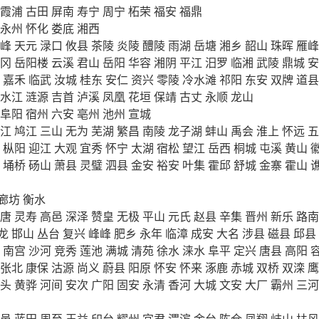
霞浦
古田
屏南
寿宁
周宁
柘荣
福安
福鼎
永州
怀化
娄底
湘西
峰
天元
渌口
攸县
茶陵
炎陵
醴陵
雨湖
岳塘
湘乡
韶山
珠晖
雁峰
冈
岳阳楼
云溪
君山
岳阳
华容
湘阴
平江
汨罗
临湘
武陵
鼎城
安
嘉禾
临武
汝城
桂东
安仁
资兴
零陵
冷水滩
祁阳
东安
双牌
道县
水江
涟源
吉首
泸溪
凤凰
花垣
保靖
古丈
永顺
龙山
阜阳
宿州
六安
亳州
池州
宣城
江
鸠江
三山
无为
芜湖
繁昌
南陵
龙子湖
蚌山
禹会
淮上
怀远
五
枞阳
迎江
大观
宜秀
怀宁
太湖
宿松
望江
岳西
桐城
屯溪
黄山
埇桥
砀山
萧县
灵璧
泗县
金安
裕安
叶集
霍邱
舒城
金寨
霍山
廊坊
衡水
唐
灵寿
高邑
深泽
赞皇
无极
平山
元氏
赵县
辛集
晋州
新乐
路南
龙
邯山
丛台
复兴
峰峰
肥乡
永年
临漳
成安
大名
涉县
磁县
邱县
南宫
沙河
竞秀
莲池
满城
清苑
徐水
涞水
阜平
定兴
唐县
高阳
张北
康保
沽源
尚义
蔚县
阳原
怀安
怀来
涿鹿
赤城
双桥
双滦
鹰
头
黄骅
河间
安次
广阳
固安
永清
香河
大城
文安
大厂
霸州
三河
邑
蓝田
周至
王益
印台
耀州
宜君
渭滨
金台
陈仓
凤翔
岐山
扶风