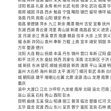
泾阳
乾县
礼泉
永寿
彬州
长武
旬邑
淳化
武功
临渭
华
南郑
城固
洋县
西乡
勉县
宁强
略阳
镇巴
留坝
佛坪
榆
洛南
丹凤
商南
山阳
镇安
柞水
南昌
景德镇
萍乡
九江
新余
鹰潭
赣州
吉安
宜春
抚州
东湖
西湖
青云谱
湾里
青山湖
新建
南昌县
安义
进贤
宜
月湖
余江
贵溪
章贡
南康
赣县
信丰
大余
上犹
崇义
福
永新
井冈山
袁州
奉新
万载
上高
宜丰
靖安
铜鼓
丰
万年
婺源
德兴
沈阳
大连
鞍山
抚顺
本溪
丹东
锦州
营口
阜新
辽阳
盘
和平
沈河
大东
皇姑
铁西
苏家屯
浑南
沈北新区
于洪
城
新抚
东洲
望花
顺城
抚顺县
新宾
清原
平山
溪湖
明
盖州
大石桥
海州
新邱
太平
清河门
细河
彰武
阜新
白
城
朝阳县
建平
喀喇沁左翼
北票
凌源
连山
龙港
南票
重庆
渝中
大渡口
江北
沙坪坝
九龙坡
南岸
北碚
渝北
巴南
巫山
巫溪
石柱
秀山
酉阳
彭水
昆明
曲靖
玉溪
保山
昭通
丽江
普洱
临沧
楚雄
红河
文
五华
盘龙
官渡
西山
东川
呈贡
晋宁
富民
宜良
石林
嵩