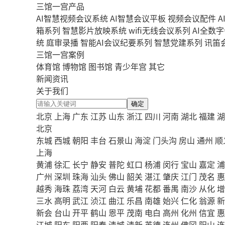
三馆一宫产品
AI智慧视频会议系统
AI智慧会议平板
视频会议配件
A
箱系列
智慧影片放映系统
wifi无线会议系列
AI全数
统
庭审录播
智能AI会议纪要系列
智慧党建系列
讯笛
三馆一宫案例
体育馆
博物馆
图书馆
青少年宫
其它
新闻资讯
关于我们
确定
北京
上海
广东
江苏
山东
浙江
四川
河南
湖北
福建
湖
北京
东城
西城
朝阳
丰台
石景山
海淀
门头沟
房山
通州
顺
上海
黄浦
徐汇
长宁
静安
普陀
虹口
杨浦
闵行
宝山
嘉定
浦
广州
深圳
珠海
汕头
佛山
韶关
湛江
肇庆
江门
茂名
惠
越秀
海珠
荔湾
天河
白云
黄埔
花都
番禺
南沙
从化
增
三水
高明
武江
浈江
曲江
乐昌
南雄
始兴
仁化
翁源
新
新会
台山
开平
鹤山
恩平
茂南
电白
高州
化州
信宜
惠
江城
阳东
阳西
阳春
清城
清新
英德
连州
佛冈
阳山
连