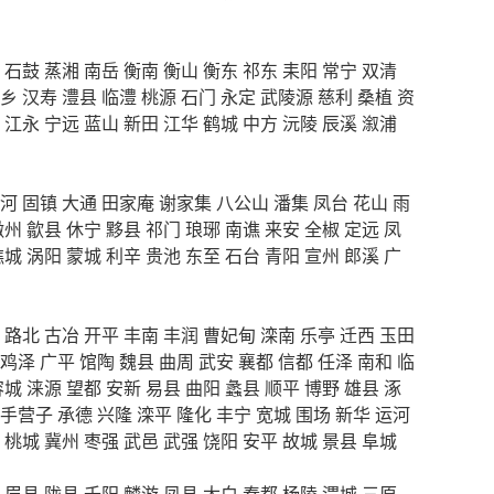
石鼓
蒸湘
南岳
衡南
衡山
衡东
祁东
耒阳
常宁
双清
乡
汉寿
澧县
临澧
桃源
石门
永定
武陵源
慈利
桑植
资
江永
宁远
蓝山
新田
江华
鹤城
中方
沅陵
辰溪
溆浦
河
固镇
大通
田家庵
谢家集
八公山
潘集
凤台
花山
雨
徽州
歙县
休宁
黟县
祁门
琅琊
南谯
来安
全椒
定远
凤
谯城
涡阳
蒙城
利辛
贵池
东至
石台
青阳
宣州
郎溪
广
路北
古冶
开平
丰南
丰润
曹妃甸
滦南
乐亭
迁西
玉田
鸡泽
广平
馆陶
魏县
曲周
武安
襄都
信都
任泽
南和
临
容城
涞源
望都
安新
易县
曲阳
蠡县
顺平
博野
雄县
涿
手营子
承德
兴隆
滦平
隆化
丰宁
宽城
围场
新华
运河
桃城
冀州
枣强
武邑
武强
饶阳
安平
故城
景县
阜城
眉县
陇县
千阳
麟游
凤县
太白
秦都
杨陵
渭城
三原