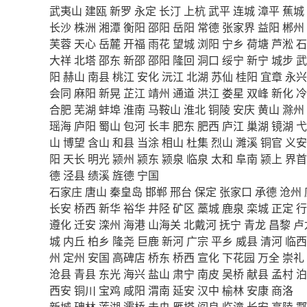
武夷山
建瓯
新罗
永定
长汀
上杭
武平
连城
漳平
蕉城
长沙
株洲
湘潭
衡阳
邵阳
岳阳
常德
张家界
益阳
郴州
芙蓉
天心
岳麓
开福
雨花
望城
浏阳
宁乡
荷塘
芦淞
石
大祥
北塔
邵东
新邵
邵阳
隆回
洞口
绥宁
新宁
城步
武
阳
赫山
南县
桃江
安化
沅江
北湖
苏仙
桂阳
宜章
永兴
会同
麻阳
新晃
芷江
靖州
通道
洪江
娄星
双峰
新化
冷
合肥
芜湖
蚌埠
淮南
马鞍山
淮北
铜陵
安庆
黄山
滁州
瑶海
庐阳
蜀山
包河
长丰
肥东
肥西
庐江
巢湖
镜湖
弋
山
博望
含山
和县
当涂
相山
杜集
烈山
濉溪
铜官
义安
阳
天长
明光
颍州
颍东
颍泉
临泉
太和
阜南
颍上
界首
德
泾县
绩溪
旌德
宁国
石家庄
唐山
秦皇岛
邯郸
邢台
保定
张家口
承德
沧州
长安
桥西
新华
裕华
井陉
矿区
藁城
鹿泉
栾城
正定
行
遵化
迁安
滦州
海港
山海关
北戴河
抚宁
青龙
昌黎
卢
城
内丘
柏乡
隆尧
巨鹿
新河
广宗
平乡
威县
清河
临西
州
定州
安国
高碑店
桥东
桥西
宣化
下花园
万全
崇礼
沧县
青县
东光
海兴
盐山
肃宁
南皮
吴桥
献县
孟村
泊
西安
铜川
宝鸡
咸阳
渭南
延安
汉中
榆林
安康
商洛
新城
碑林
莲湖
灞桥
未央
雁塔
阎良
临潼
长安
高陵
鄠