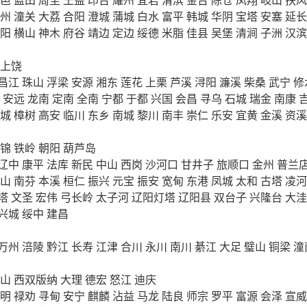
州
潼关
大荔
合阳
澄城
蒲城
白水
富平
韩城
华阴
宝塔
安塞
延长
阳
横山
神木
府谷
靖边
定边
绥德
米脂
佳县
吴堡
清涧
子洲
汉滨
上饶
昌江
珠山
浮梁
安源
湘东
莲花
上栗
芦溪
浔阳
濂溪
柴桑
武宁
修
安远
龙南
定南
全南
宁都
于都
兴国
会昌
寻乌
石城
瑞金
南康
城
樟树
高安
临川
东乡
南城
黎川
南丰
崇仁
乐安
宜黄
金溪
资溪
锦
铁岭
朝阳
葫芦岛
辽中
康平
法库
新民
中山
西岗
沙河口
甘井子
旅顺口
金州
普兰
山
南芬
本溪
桓仁
振兴
元宝
振安
宽甸
东港
凤城
太和
古塔
凌河
塔
文圣
宏伟
弓长岭
太子河
辽阳灯塔
辽阳县
双台子
兴隆台
大洼
兴城
绥中
建昌
万州
涪陵
黔江
长寿
江津
合川
永川
南川
綦江
大足
璧山
铜梁
潼
山
西双版纳
大理
德宏
怒江
迪庆
明
禄劝
寻甸
安宁
麒麟
沾益
马龙
陆良
师宗
罗平
富源
会泽
宣威