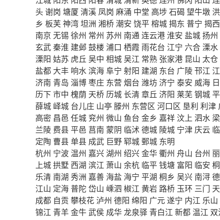
头
谢岗
塘厦
清溪
凤岗
麻涌
中堂
高埗
石碣
望牛墩
洪
乡
板芙
神湾
坦洲
湘桥
潮安
饶平
榕城
揭东
普宁
揭西
南京
无锡
徐州
常州
苏州
南通
连云港
淮安
盐城
扬州
玄武
秦淮
建邺
鼓楼
浦口
栖霞
雨花台
江宁
六合
溧水
溧阳
姑苏
虎丘
吴中
相城
吴江
常熟
张家港
昆山
太仓
盐都
大丰
响水
滨海
阜宁
射阳
建湖
东台
广陵
邗江
江
济南
青岛
淄博
枣庄
东营
烟台
潍坊
济宁
泰安
威海
日
历下
市中
槐荫
天桥
历城
长清
章丘
济阳
莱芜
钢城
平
薛城
峄城
台儿庄
山亭
滕州
东营区
河口区
垦利
利津
高密
昌邑
任城
兖州
微山
鱼台
金乡
嘉祥
汶上
泗水
梁
兰陵
费县
平邑
莒南
蒙阴
临沭
德城
陵城
宁津
庆云
临
定陶
曹县
单县
成武
巨野
郓城
鄄城
东明
杭州
宁波
温州
嘉兴
湖州
绍兴
金华
衢州
舟山
台州
丽
上城
拱墅
西湖
滨江
萧山
余杭
临平
钱塘
富阳
临安
桐
乐清
南湖
秀洲
嘉善
海盐
海宁
平湖
桐乡
吴兴
南浔
德
江山
定海
普陀
岱山
嵊泗
椒江
黄岩
路桥
玉环
三门
天
成都
自贡
攀枝花
泸州
德阳
绵阳
广元
遂宁
内江
乐山
锦江
青羊
金牛
武侯
成华
龙泉驿
青白江
新都
温江
双