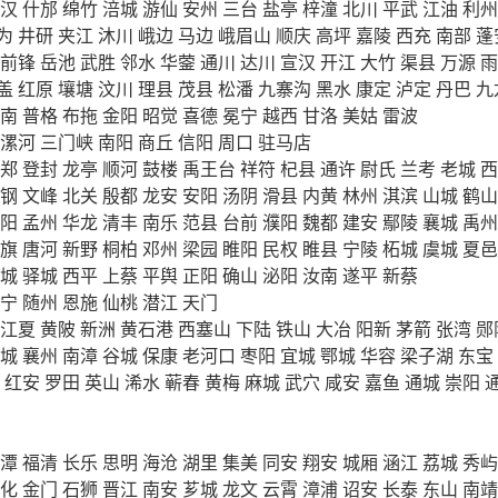
汉
什邡
绵竹
涪城
游仙
安州
三台
盐亭
梓潼
北川
平武
江油
利州
为
井研
夹江
沐川
峨边
马边
峨眉山
顺庆
高坪
嘉陵
西充
南部
蓬
前锋
岳池
武胜
邻水
华蓥
通川
达川
宣汉
开江
大竹
渠县
万源
雨
盖
红原
壤塘
汶川
理县
茂县
松潘
九寨沟
黑水
康定
泸定
丹巴
九
南
普格
布拖
金阳
昭觉
喜德
冕宁
越西
甘洛
美姑
雷波
漯河
三门峡
南阳
商丘
信阳
周口
驻马店
郑
登封
龙亭
顺河
鼓楼
禹王台
祥符
杞县
通许
尉氏
兰考
老城
西
钢
文峰
北关
殷都
龙安
安阳
汤阴
滑县
内黄
林州
淇滨
山城
鹤山
阳
孟州
华龙
清丰
南乐
范县
台前
濮阳
魏都
建安
鄢陵
襄城
禹州
旗
唐河
新野
桐柏
邓州
梁园
睢阳
民权
睢县
宁陵
柘城
虞城
夏邑
城
驿城
西平
上蔡
平舆
正阳
确山
泌阳
汝南
遂平
新蔡
宁
随州
恩施
仙桃
潜江
天门
江夏
黄陂
新洲
黄石港
西塞山
下陆
铁山
大冶
阳新
茅箭
张湾
郧
城
襄州
南漳
谷城
保康
老河口
枣阳
宜城
鄂城
华容
梁子湖
东宝
红安
罗田
英山
浠水
蕲春
黄梅
麻城
武穴
咸安
嘉鱼
通城
崇阳
潭
福清
长乐
思明
海沧
湖里
集美
同安
翔安
城厢
涵江
荔城
秀屿
化
金门
石狮
晋江
南安
芗城
龙文
云霄
漳浦
诏安
长泰
东山
南靖