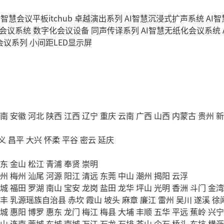
I智慧会议平板itchub
卓越演出系列
AI智慧沉浸式扩声系统
AI
字会议系统
数字化会议设备
同声传译系列
AI智慧无纸化会议系统
会议系列
小间距LED显示屏
南
安徽
河北
陕西
江西
辽宁
重庆
云南
广西
山西
内蒙古
贵州
新
义
昌平
大兴
怀柔
平谷
密云
延庆
东
金山
松江
青浦
奉贤
崇明
州
梅州
汕尾
河源
阳江
清远
东莞
中山
潮州
揭阳
云浮
城
福田
罗湖
南山
宝安
龙岗
盐田
龙华
坪山
光明
香洲
斗门
金湾
丰
乳源瑶族自治县
赤坎
霞山
坡头
麻章
廉江
雷州
吴川
遂溪
徐
城
惠阳
博罗
惠东
龙门
梅江
梅县
大埔
丰顺
五华
平远
蕉岭
兴宁
山
连南
莞城
东城
南城
万江
石龙
石排
茶山
企石
桥头
东坑
横沥