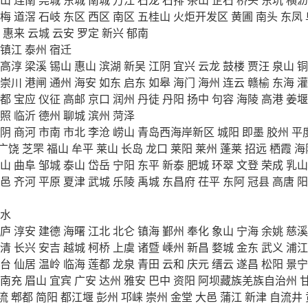
梅
道滘
石岐
东区
西区
南区
五桂山
火炬开发区
黄圃
南头
东凤
惠来
云城
云安
罗定
新兴
郁南
镇江
泰州
宿迁
高淳
梁溪
锡山
惠山
滨湖
新吴
江阴
宜兴
云龙
鼓楼
贾汪
泉山
铜
崇川
港闸
通州
海安
如东
启东
如皋
海门
海州
连云
赣榆
东海
灌
都
宝应
仪征
高邮
京口
润州
丹徒
丹阳
扬中
句容
海陵
高港
姜堰
照
临沂
德州
聊城
滨州
菏泽
阴
商河
市南
市北
李沧
崂山
青岛西海岸新区
城阳
即墨
胶州
平
广饶
芝罘
福山
牟平
莱山
长岛
龙口
莱阳
莱州
蓬莱
招远
栖霞
海
山
曲阜
邹城
泰山
岱岳
宁阳
东平
新泰
肥城
环翠
文登
荣成
乳山
邑
齐河
平原
夏津
武城
乐陵
禹城
东昌府
茌平
东阿
冠县
高唐
阳
水
庐
淳安
建德
海曙
江北
北仑
镇海
鄞州
奉化
象山
宁海
余姚
慈溪
清
长兴
安吉
越城
柯桥
上虞
诸暨
嵊州
新昌
婺城
金东
武义
浦江
台
仙居
温岭
临海
莲都
龙泉
青田
云和
庆元
缙云
遂昌
松阳
景宁
南充
眉山
宜宾
广安
达州
雅安
巴中
资阳
阿坝藏族羌族自治州
流
郫都
简阳
都江堰
彭州
邛崃
崇州
金堂
大邑
蒲江
新津
自流井