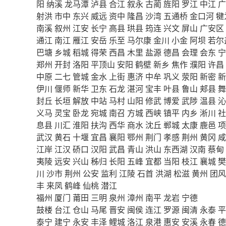
阳
纳溪
龙马潭
泸县
合江
叙永
古蔺
旌阳
罗江
中江
广
射洪
市中
东兴
威远
资中
隆昌
沙湾
五通桥
金口河
犍
南溪
叙州
江安
长宁
高县
珙县
筠连
兴文
屏山
广安区
通江
南江
雁江
安岳
乐至
马尔康
金川
小金
阿坝
若尔
巴塘
乡城
稻城
得荣
西昌
木里
盐源
德昌
会理
会东
宁
郑州
开封
洛阳
平顶山
安阳
鹤壁
新乡
焦作
濮阳
许昌
中原
二七
管城
金水
上街
惠济
中牟
巩义
荥阳
新密
新
伊川
偃师
新华
卫东
石龙
湛河
宝丰
叶县
鲁山
郏县
舞
封丘
长垣
解放
中站
马村
山阳
修武
博爱
武陟
温县
沁
义马
灵宝
卧龙
宛城
南召
方城
西峡
镇平
内乡
淅川
社
息县
川汇
淮阳
扶沟
西华
商水
沈丘
郸城
太康
鹿邑
项
武汉
黄石
十堰
宜昌
襄阳
鄂州
荆门
孝感
荆州
黄冈
咸
江岸
江汉
硚口
汉阳
武昌
青山
洪山
东西湖
汉南
蔡甸
夷陵
远安
兴山
秭归
长阳
五峰
宜都
当阳
枝江
襄城
樊
川
沙市
荆州
公安
监利
江陵
石首
洪湖
松滋
黄州
团风
丰
来凤
鹤峰
仙桃
潜江
福州
厦门
莆田
三明
泉州
漳州
南平
龙岩
宁德
鼓楼
台江
仓山
马尾
晋安
闽侯
连江
罗源
闽清
永泰
平
泰宁
建宁
永安
丰泽
鲤城
洛江
泉港
惠安
安溪
永春
德