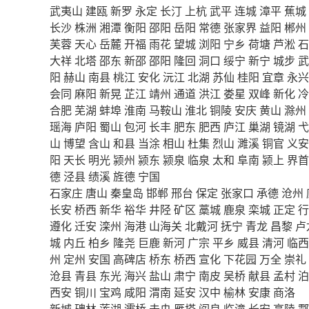
武夷山
建瓯
新罗
永定
长汀
上杭
武平
连城
漳平
蕉城
长沙
株洲
湘潭
衡阳
邵阳
岳阳
常德
张家界
益阳
郴州
芙蓉
天心
岳麓
开福
雨花
望城
浏阳
宁乡
荷塘
芦淞
石
大祥
北塔
邵东
新邵
邵阳
隆回
洞口
绥宁
新宁
城步
武
阳
赫山
南县
桃江
安化
沅江
北湖
苏仙
桂阳
宜章
永兴
会同
麻阳
新晃
芷江
靖州
通道
洪江
娄星
双峰
新化
冷
合肥
芜湖
蚌埠
淮南
马鞍山
淮北
铜陵
安庆
黄山
滁州
瑶海
庐阳
蜀山
包河
长丰
肥东
肥西
庐江
巢湖
镜湖
弋
山
博望
含山
和县
当涂
相山
杜集
烈山
濉溪
铜官
义安
阳
天长
明光
颍州
颍东
颍泉
临泉
太和
阜南
颍上
界首
德
泾县
绩溪
旌德
宁国
石家庄
唐山
秦皇岛
邯郸
邢台
保定
张家口
承德
沧州
长安
桥西
新华
裕华
井陉
矿区
藁城
鹿泉
栾城
正定
行
遵化
迁安
滦州
海港
山海关
北戴河
抚宁
青龙
昌黎
卢
城
内丘
柏乡
隆尧
巨鹿
新河
广宗
平乡
威县
清河
临西
州
定州
安国
高碑店
桥东
桥西
宣化
下花园
万全
崇礼
沧县
青县
东光
海兴
盐山
肃宁
南皮
吴桥
献县
孟村
泊
西安
铜川
宝鸡
咸阳
渭南
延安
汉中
榆林
安康
商洛
新城
碑林
莲湖
灞桥
未央
雁塔
阎良
临潼
长安
高陵
鄠