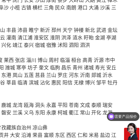
阜沙
小榄
古镇
横栏
三角
民众
南朗
港口
大涌
沙溪
三
山
丰县
沛县
睢宁
新沂
邳州
天宁
钟楼
新北
武进
金坛
云
灌南
清江浦
淮安区
淮阴
洪泽
涟水
盱眙
金湖
亭湖
兴化
靖江
泰兴
宿城
宿豫
沭阳
泗阳
泗洪
度
莱西
张店
淄川
博山
周村
临淄
桓台
高青
沂源
市中
阳
潍城
寒亭
坊子
奎文
临朐
昌乐
青州
诸城
寿光
安丘
东港
岚山
五莲
莒县
兰山
罗庄
河东
沂南
郯城
沂水
谷
莘县
临清
滨城
沾化
惠民
阳信
无棣
博兴
邹平
牡丹
鹿城
龙湾
瓯海
洞头
永嘉
平阳
苍南
文成
泰顺
瑞安
磐安
兰溪
义乌
东阳
永康
柯城
衢江
常山
开化
龙游
需要产品报价
甘孜藏族自治州
凉山彝
贡井
大安
沿滩
荣县
富顺
东区
西区
仁和
米易
盐边
江