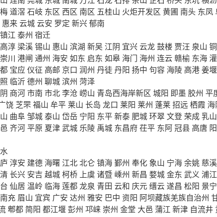
梅
道滘
石岐
东区
西区
南区
五桂山
火炬开发区
黄圃
南头
东凤
惠来
云城
云安
罗定
新兴
郁南
镇江
泰州
宿迁
高淳
梁溪
锡山
惠山
滨湖
新吴
江阴
宜兴
云龙
鼓楼
贾汪
泉山
铜
崇川
港闸
通州
海安
如东
启东
如皋
海门
海州
连云
赣榆
东海
灌
都
宝应
仪征
高邮
京口
润州
丹徒
丹阳
扬中
句容
海陵
高港
姜堰
照
临沂
德州
聊城
滨州
菏泽
阴
商河
市南
市北
李沧
崂山
青岛西海岸新区
城阳
即墨
胶州
平
广饶
芝罘
福山
牟平
莱山
长岛
龙口
莱阳
莱州
蓬莱
招远
栖霞
海
山
曲阜
邹城
泰山
岱岳
宁阳
东平
新泰
肥城
环翠
文登
荣成
乳山
邑
齐河
平原
夏津
武城
乐陵
禹城
东昌府
茌平
东阿
冠县
高唐
阳
水
庐
淳安
建德
海曙
江北
北仑
镇海
鄞州
奉化
象山
宁海
余姚
慈溪
清
长兴
安吉
越城
柯桥
上虞
诸暨
嵊州
新昌
婺城
金东
武义
浦江
台
仙居
温岭
临海
莲都
龙泉
青田
云和
庆元
缙云
遂昌
松阳
景宁
南充
眉山
宜宾
广安
达州
雅安
巴中
资阳
阿坝藏族羌族自治州
流
郫都
简阳
都江堰
彭州
邛崃
崇州
金堂
大邑
蒲江
新津
自流井