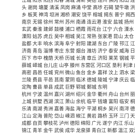
头
谢岗
塘厦
清溪
凤岗
麻涌
中堂
高埗
石碣
望牛墩
洪
乡
板芙
神湾
坦洲
湘桥
潮安
饶平
榕城
揭东
普宁
揭西
南京
无锡
徐州
常州
苏州
南通
连云港
淮安
盐城
扬州
玄武
秦淮
建邺
鼓楼
浦口
栖霞
雨花台
江宁
六合
溧水
溧阳
姑苏
虎丘
吴中
相城
吴江
常熟
张家港
昆山
太仓
盐都
大丰
响水
滨海
阜宁
射阳
建湖
东台
广陵
邗江
江
济南
青岛
淄博
枣庄
东营
烟台
潍坊
济宁
泰安
威海
日
历下
市中
槐荫
天桥
历城
长清
章丘
济阳
莱芜
钢城
平
薛城
峄城
台儿庄
山亭
滕州
东营区
河口区
垦利
利津
高密
昌邑
任城
兖州
微山
鱼台
金乡
嘉祥
汶上
泗水
梁
兰陵
费县
平邑
莒南
蒙阴
临沭
德城
陵城
宁津
庆云
临
定陶
曹县
单县
成武
巨野
郓城
鄄城
东明
杭州
宁波
温州
嘉兴
湖州
绍兴
金华
衢州
舟山
台州
丽
上城
拱墅
西湖
滨江
萧山
余杭
临平
钱塘
富阳
临安
桐
乐清
南湖
秀洲
嘉善
海盐
海宁
平湖
桐乡
吴兴
南浔
德
江山
定海
普陀
岱山
嵊泗
椒江
黄岩
路桥
玉环
三门
天
成都
自贡
攀枝花
泸州
德阳
绵阳
广元
遂宁
内江
乐山
锦江
青羊
金牛
武侯
成华
龙泉驿
青白江
新都
温江
双