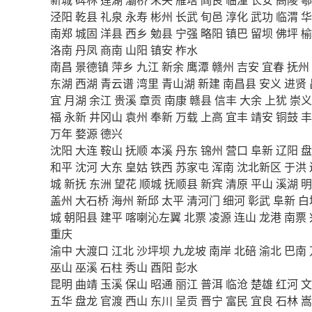
泾阳
乾县
礼泉
永寿
彬州
长武
旬邑
淳化
武功
临渭
华
南郑
城固
洋县
西乡
勉县
宁强
略阳
镇巴
留坝
佛坪
榆
洛南
丹凤
商南
山阳
镇安
柞水
南昌
景德镇
萍乡
九江
新余
鹰潭
赣州
吉安
宜春
抚州
东湖
西湖
青云谱
湾里
青山湖
新建
南昌县
安义
进贤
宜
月湖
余江
贵溪
章贡
南康
赣县
信丰
大余
上犹
崇义
福
永新
井冈山
袁州
奉新
万载
上高
宜丰
靖安
铜鼓
丰
万年
婺源
德兴
沈阳
大连
鞍山
抚顺
本溪
丹东
锦州
营口
阜新
辽阳
盘
和平
沈河
大东
皇姑
铁西
苏家屯
浑南
沈北新区
于洪
城
新抚
东洲
望花
顺城
抚顺县
新宾
清原
平山
溪湖
明
盖州
大石桥
海州
新邱
太平
清河门
细河
彰武
阜新
白
城
朝阳县
建平
喀喇沁左翼
北票
凌源
连山
龙港
南票
重庆
渝中
大渡口
江北
沙坪坝
九龙坡
南岸
北碚
渝北
巴南
巫山
巫溪
石柱
秀山
酉阳
彭水
昆明
曲靖
玉溪
保山
昭通
丽江
普洱
临沧
楚雄
红河
文
五华
盘龙
官渡
西山
东川
呈贡
晋宁
富民
宜良
石林
嵩