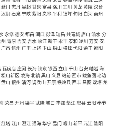
延川
志丹
吴起
甘泉
富县
洛川
宜川
黄龙
黄陵
汉台
汉阴
石泉
宁陕
紫阳
岚皋
平利
镇坪
旬阳
白河
商州
水
永修
德安
都昌
湖口
彭泽
瑞昌
共青城
庐山
渝水
分
吉州
青原
吉安
吉水
峡江
新干
永丰
泰和
遂川
万安
安
广昌
信州
广丰
上饶
玉山
铅山
横峰
弋阳
余干
鄱阳
店
瓦房店
庄河
长海
铁东
铁西
立山
千山
台安
岫岩
海
松山新区
凌海
北镇
黑山
义县
站前
西市
鲅鱼圈
老边
盘山
银州
清河
调兵山
开原
铁岭县
西丰
昌图
双塔
龙
南
荣昌
开州
梁平
武隆
城口
丰都
垫江
忠县
云阳
奉节
红塔
江川
澄江
通海
华宁
易门
峨山
新平
元江
隆阳