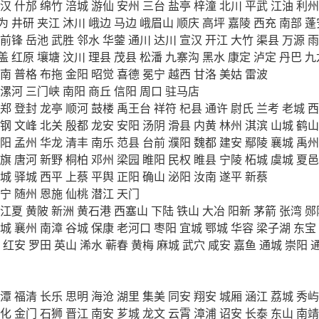
汉
什邡
绵竹
涪城
游仙
安州
三台
盐亭
梓潼
北川
平武
江油
利州
为
井研
夹江
沐川
峨边
马边
峨眉山
顺庆
高坪
嘉陵
西充
南部
蓬
前锋
岳池
武胜
邻水
华蓥
通川
达川
宣汉
开江
大竹
渠县
万源
雨
盖
红原
壤塘
汶川
理县
茂县
松潘
九寨沟
黑水
康定
泸定
丹巴
九
南
普格
布拖
金阳
昭觉
喜德
冕宁
越西
甘洛
美姑
雷波
漯河
三门峡
南阳
商丘
信阳
周口
驻马店
郑
登封
龙亭
顺河
鼓楼
禹王台
祥符
杞县
通许
尉氏
兰考
老城
西
钢
文峰
北关
殷都
龙安
安阳
汤阴
滑县
内黄
林州
淇滨
山城
鹤山
阳
孟州
华龙
清丰
南乐
范县
台前
濮阳
魏都
建安
鄢陵
襄城
禹州
旗
唐河
新野
桐柏
邓州
梁园
睢阳
民权
睢县
宁陵
柘城
虞城
夏邑
城
驿城
西平
上蔡
平舆
正阳
确山
泌阳
汝南
遂平
新蔡
宁
随州
恩施
仙桃
潜江
天门
江夏
黄陂
新洲
黄石港
西塞山
下陆
铁山
大冶
阳新
茅箭
张湾
郧
城
襄州
南漳
谷城
保康
老河口
枣阳
宜城
鄂城
华容
梁子湖
东宝
红安
罗田
英山
浠水
蕲春
黄梅
麻城
武穴
咸安
嘉鱼
通城
崇阳
潭
福清
长乐
思明
海沧
湖里
集美
同安
翔安
城厢
涵江
荔城
秀屿
化
金门
石狮
晋江
南安
芗城
龙文
云霄
漳浦
诏安
长泰
东山
南靖