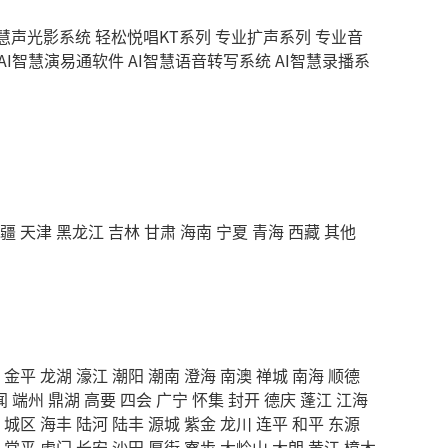
智慧声光影系统
轻松悦唱KT系列
专业扩声系列
专业音
AI智慧演易通软件
AI智慧语音转写系统
AI智慧录播系
疆
天津
黑龙江
吉林
甘肃
海南
宁夏
青海
西藏
其他
金平
龙湖
濠江
潮阳
潮南
澄海
南澳
禅城
南海
顺德
闻
端州
鼎湖
高要
四会
广宁
怀集
封开
德庆
蓬江
江海
城区
海丰
陆河
陆丰
源城
紫金
龙川
连平
和平
东源
常平
虎门
长安
沙田
厚街
寮步
大岭山
大朗
黄江
樟木