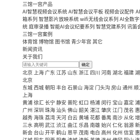
三馆一宫产品
AI智慧视频会议系统
AI智慧会议平板
视频会议配件
A
箱系列
智慧影片放映系统
wifi无线会议系列
AI全数
统
庭审录播
智能AI会议纪要系列
智慧党建系列
讯笛
三馆一宫案例
体育馆
博物馆
图书馆
青少年宫
其它
新闻资讯
关于我们
确定
北京
上海
广东
江苏
山东
浙江
四川
河南
湖北
福建
湖
北京
东城
西城
朝阳
丰台
石景山
海淀
门头沟
房山
通州
顺
上海
黄浦
徐汇
长宁
静安
普陀
虹口
杨浦
闵行
宝山
嘉定
浦
广州
深圳
珠海
汕头
佛山
韶关
湛江
肇庆
江门
茂名
惠
越秀
海珠
荔湾
天河
白云
黄埔
花都
番禺
南沙
从化
增
三水
高明
武江
浈江
曲江
乐昌
南雄
始兴
仁化
翁源
新
新会
台山
开平
鹤山
恩平
茂南
电白
高州
化州
信宜
惠
江城
阳东
阳西
阳春
清城
清新
英德
连州
佛冈
阳山
连