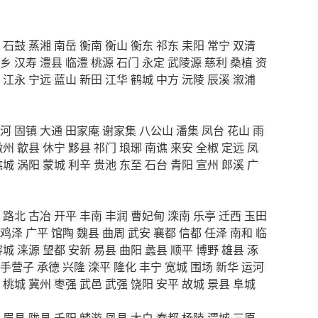
石鼓
蒸湘
南岳
衡南
衡山
衡东
祁东
耒阳
常宁
双清
乡
汉寿
澧县
临澧
桃源
石门
永定
武陵源
慈利
桑植
资
江永
宁远
蓝山
新田
江华
鹤城
中方
沅陵
辰溪
溆浦
河
固镇
大通
田家庵
谢家集
八公山
潘集
凤台
花山
雨
徽州
歙县
休宁
黟县
祁门
琅琊
南谯
来安
全椒
定远
凤
谯城
涡阳
蒙城
利辛
贵池
东至
石台
青阳
宣州
郎溪
广
路北
古冶
开平
丰南
丰润
曹妃甸
滦南
乐亭
迁西
玉田
鸡泽
广平
馆陶
魏县
曲周
武安
襄都
信都
任泽
南和
临
容城
涞源
望都
安新
易县
曲阳
蠡县
顺平
博野
雄县
涿
手营子
承德
兴隆
滦平
隆化
丰宁
宽城
围场
新华
运河
桃城
冀州
枣强
武邑
武强
饶阳
安平
故城
景县
阜城
眉县
陇县
千阳
麟游
凤县
太白
秦都
杨陵
渭城
三原