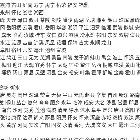
霞浦
古田
屏南
寿宁
周宁
柘荣
福安
福鼎
永州
怀化
娄底
湘西
峰
天元
渌口
攸县
茶陵
炎陵
醴陵
雨湖
岳塘
湘乡
韶山
珠晖
雁峰
冈
岳阳楼
云溪
君山
岳阳
华容
湘阴
平江
汨罗
临湘
武陵
鼎城
安
嘉禾
临武
汝城
桂东
安仁
资兴
零陵
冷水滩
祁阳
东安
双牌
道县
水江
涟源
吉首
泸溪
凤凰
花垣
保靖
古丈
永顺
龙山
阜阳
宿州
六安
亳州
池州
宣城
江
鸠江
三山
无为
芜湖
繁昌
南陵
龙子湖
蚌山
禹会
淮上
怀远
五
枞阳
迎江
大观
宜秀
怀宁
太湖
宿松
望江
岳西
桐城
屯溪
黄山
埇桥
砀山
萧县
灵璧
泗县
金安
裕安
叶集
霍邱
舒城
金寨
霍山
廊坊
衡水
唐
灵寿
高邑
深泽
赞皇
无极
平山
元氏
赵县
辛集
晋州
新乐
路南
龙
邯山
丛台
复兴
峰峰
肥乡
永年
临漳
成安
大名
涉县
磁县
邱县
南宫
沙河
竞秀
莲池
满城
清苑
徐水
涞水
阜平
定兴
唐县
高阳
张北
康保
沽源
尚义
蔚县
阳原
怀安
怀来
涿鹿
赤城
双桥
双滦
鹰
头
黄骅
河间
安次
广阳
固安
永清
香河
大城
文安
大厂
霸州
三河
邑
蓝田
周至
王益
印台
耀州
宜君
渭滨
金台
陈仓
凤翔
岐山
扶风