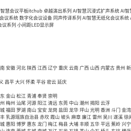
I智慧会议平板itchub
卓越演出系列
AI智慧沉浸式扩声系统
AI
字会议系统
数字化会议设备
同声传译系列
AI智慧无纸化会议系统
会议系列
小间距LED显示屏
南
安徽
河北
陕西
江西
辽宁
重庆
云南
广西
山西
内蒙古
贵州
新
义
昌平
大兴
怀柔
平谷
密云
延庆
东
金山
松江
青浦
奉贤
崇明
州
梅州
汕尾
河源
阳江
清远
东莞
中山
潮州
揭阳
云浮
城
福田
罗湖
南山
宝安
龙岗
盐田
龙华
坪山
光明
香洲
斗门
金湾
丰
乳源瑶族自治县
赤坎
霞山
坡头
麻章
廉江
雷州
吴川
遂溪
徐
城
惠阳
博罗
惠东
龙门
梅江
梅县
大埔
丰顺
五华
平远
蕉岭
兴宁
山
连南
莞城
东城
南城
万江
石龙
石排
茶山
企石
桥头
东坑
横沥