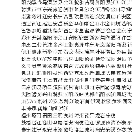
阳
纳溪
龙马潭
泸县
合江
叙永
古蔺
旌阳
罗江
中江
广
射洪
市中
东兴
威远
资中
隆昌
沙湾
五通桥
金口河
犍
南溪
叙州
江安
长宁
高县
珙县
筠连
兴文
屏山
广安区
通江
南江
雁江
安岳
乐至
马尔康
金川
小金
阿坝
若尔
巴塘
乡城
稻城
得荣
西昌
木里
盐源
德昌
会理
会东
宁
郑州
开封
洛阳
平顶山
安阳
鹤壁
新乡
焦作
濮阳
许昌
中原
二七
管城
金水
上街
惠济
中牟
巩义
荥阳
新密
新
伊川
偃师
新华
卫东
石龙
湛河
宝丰
叶县
鲁山
郏县
舞
封丘
长垣
解放
中站
马村
山阳
修武
博爱
武陟
温县
沁
义马
灵宝
卧龙
宛城
南召
方城
西峡
镇平
内乡
淅川
社
息县
川汇
淮阳
扶沟
西华
商水
沈丘
郸城
太康
鹿邑
项
武汉
黄石
十堰
宜昌
襄阳
鄂州
荆门
孝感
荆州
黄冈
咸
江岸
江汉
硚口
汉阳
武昌
青山
洪山
东西湖
汉南
蔡甸
夷陵
远安
兴山
秭归
长阳
五峰
宜都
当阳
枝江
襄城
樊
川
沙市
荆州
公安
监利
江陵
石首
洪湖
松滋
黄州
团风
丰
来凤
鹤峰
仙桃
潜江
福州
厦门
莆田
三明
泉州
漳州
南平
龙岩
宁德
鼓楼
台江
仓山
马尾
晋安
闽侯
连江
罗源
闽清
永泰
平
泰宁
建宁
永安
丰泽
鲤城
洛江
泉港
惠安
安溪
永春
德