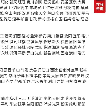
昭化
朝天
旺苍
青川
剑阁
苍溪
船山
安居
蓬溪
大英
安
营山
仪陇
阆中
东坡
彭山
仁寿
洪雅
丹棱
青神
翠屏
城
名山
荥经
汉源
石棉
天全
芦山
宝兴
巴州
恩阳
平昌
龙
雅江
道孚
炉霍
甘孜
新龙
德格
白玉
石渠
色达
理塘
工
瀍河
涧西
洛龙
孟津
新安
栾川
嵩县
汝阳
宜阳
洛宁
浚县
淇县
红旗
卫滨
凤泉
牧野
新乡
获嘉
原阳
延津
长葛
源汇
郾城
召陵
舞阳
临颍
湖滨
陕州
渑池
卢氏
永城
浉河
平桥
罗山
光山
新县
商城
固始
潢川
淮滨
阳
郧西
竹山
竹溪
房县
丹江口
西陵
伍家岗
点军
猇亭
掇刀
京山
沙洋
钟祥
孝南
孝昌
大悟
云梦
应城
安陆
汉
通山
赤壁
曾都
随县
广水
恩施
利川
建始
巴东
宣恩
咸
仙游
梅列
三元
明溪
清流
宁化
大田
尤溪
沙县
将乐
平和
华安
延平
建阳
顺昌
浦城
光泽
松溪
政和
邵武