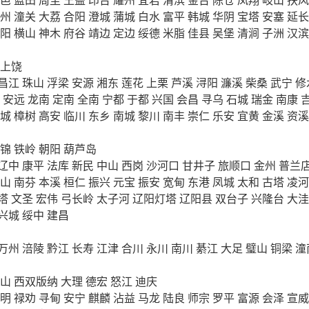
州
潼关
大荔
合阳
澄城
蒲城
白水
富平
韩城
华阴
宝塔
安塞
延长
阳
横山
神木
府谷
靖边
定边
绥德
米脂
佳县
吴堡
清涧
子洲
汉滨
上饶
昌江
珠山
浮梁
安源
湘东
莲花
上栗
芦溪
浔阳
濂溪
柴桑
武宁
修
安远
龙南
定南
全南
宁都
于都
兴国
会昌
寻乌
石城
瑞金
南康
城
樟树
高安
临川
东乡
南城
黎川
南丰
崇仁
乐安
宜黄
金溪
资溪
锦
铁岭
朝阳
葫芦岛
辽中
康平
法库
新民
中山
西岗
沙河口
甘井子
旅顺口
金州
普兰
山
南芬
本溪
桓仁
振兴
元宝
振安
宽甸
东港
凤城
太和
古塔
凌河
塔
文圣
宏伟
弓长岭
太子河
辽阳灯塔
辽阳县
双台子
兴隆台
大洼
兴城
绥中
建昌
万州
涪陵
黔江
长寿
江津
合川
永川
南川
綦江
大足
璧山
铜梁
潼
山
西双版纳
大理
德宏
怒江
迪庆
明
禄劝
寻甸
安宁
麒麟
沾益
马龙
陆良
师宗
罗平
富源
会泽
宣威