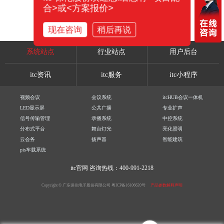
合>或<方案报价>
现在咨询
稍后再说
系统站点
行业站点
用户后台
itc资讯
itc服务
itc小程序
视频会议
会议系统
itcHUB会议一体机
LED显示屏
公共广播
专业扩声
信号传输管理
录播系统
中控系统
分布式平台
舞台灯光
亮化照明
云会务
扬声器
智能建筑
pis车载系统
itc官网
咨询热线：400-991-2218
Copyright © 广东保伦电子股份有限公司
粤ICP备16106620号
产品参数解释声明