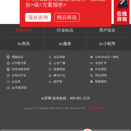
合>或<方案报价>
现在咨询
稍后再说
系统站点
行业站点
用户后台
itc资讯
itc服务
itc小程序
视频会议
会议系统
itcHUB会议一体机
LED显示屏
公共广播
专业扩声
信号传输管理
录播系统
中控系统
分布式平台
舞台灯光
亮化照明
云会务
扬声器
智能建筑
pis车载系统
itc官网
咨询热线：400-991-2218
Copyright © 广东保伦电子股份有限公司
粤ICP备16106620号
产品参数解释声明