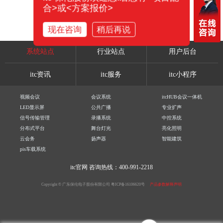
合>或<方案报价>
现在咨询
稍后再说
系统站点
行业站点
用户后台
itc资讯
itc服务
itc小程序
视频会议
会议系统
itcHUB会议一体机
LED显示屏
公共广播
专业扩声
信号传输管理
录播系统
中控系统
分布式平台
舞台灯光
亮化照明
云会务
扬声器
智能建筑
pis车载系统
itc官网
咨询热线：400-991-2218
Copyright © 广东保伦电子股份有限公司
粤ICP备16106620号
产品参数解释声明