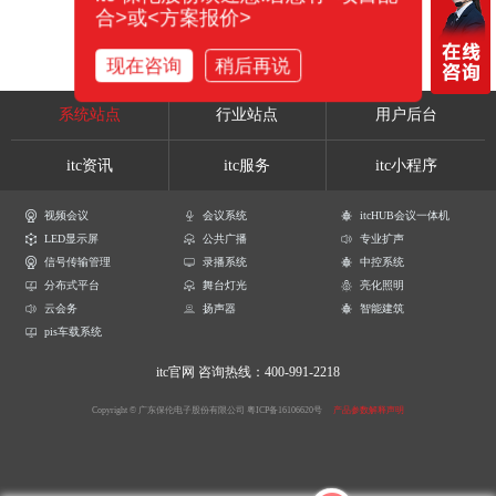
合>或<方案报价>
现在咨询
稍后再说
系统站点
行业站点
用户后台
itc资讯
itc服务
itc小程序
视频会议
会议系统
itcHUB会议一体机
LED显示屏
公共广播
专业扩声
信号传输管理
录播系统
中控系统
分布式平台
舞台灯光
亮化照明
云会务
扬声器
智能建筑
pis车载系统
itc官网
咨询热线：400-991-2218
Copyright © 广东保伦电子股份有限公司
粤ICP备16106620号
产品参数解释声明