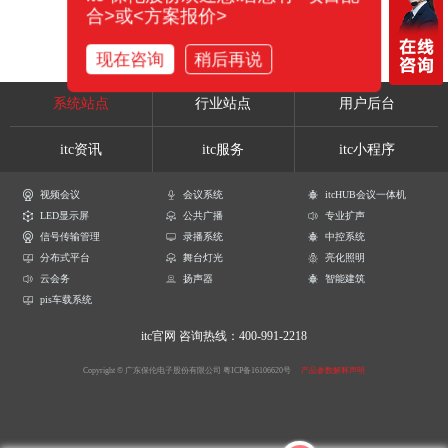
合>或<方案报价>
现在咨询
稍后再说
系统站点
行业站点
用户后台
itc资讯
itc服务
itc小程序
视频会议
会议系统
itcHUB会议一体机
LED显示屏
公共广播
专业扩声
信号传输管理
录播系统
中控系统
分布式平台
舞台灯光
亮化照明
云会务
扬声器
智能建筑
pis车载系统
itc官网
咨询热线：400-991-2218
Copyright © 广东保伦电子股份有限公司
粤ICP备16106620号
产品参数解释声明