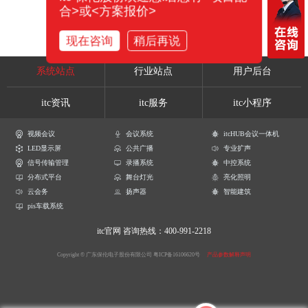
合>或<方案报价>
现在咨询
稍后再说
系统站点
行业站点
用户后台
itc资讯
itc服务
itc小程序
视频会议
会议系统
itcHUB会议一体机
LED显示屏
公共广播
专业扩声
信号传输管理
录播系统
中控系统
分布式平台
舞台灯光
亮化照明
云会务
扬声器
智能建筑
pis车载系统
itc官网
咨询热线：400-991-2218
Copyright © 广东保伦电子股份有限公司
粤ICP备16106620号
产品参数解释声明