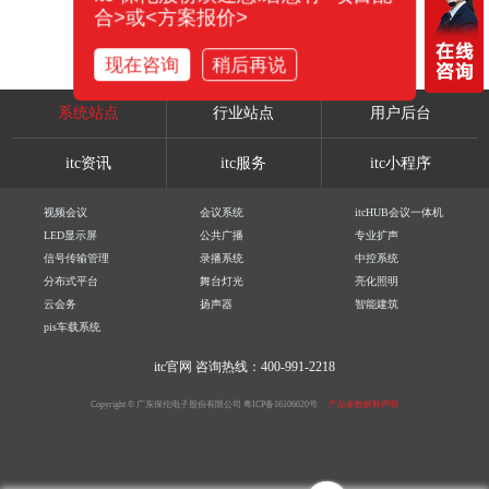
合>或<方案报价>
现在咨询
稍后再说
系统站点
行业站点
用户后台
itc资讯
itc服务
itc小程序
视频会议
会议系统
itcHUB会议一体机
LED显示屏
公共广播
专业扩声
信号传输管理
录播系统
中控系统
分布式平台
舞台灯光
亮化照明
云会务
扬声器
智能建筑
pis车载系统
itc官网
咨询热线：400-991-2218
Copyright © 广东保伦电子股份有限公司
粤ICP备16106620号
产品参数解释声明