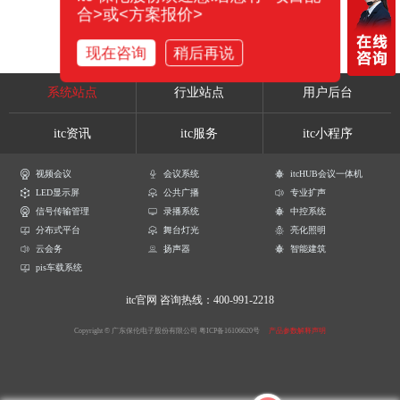
合>或<方案报价>
现在咨询
稍后再说
系统站点
行业站点
用户后台
itc资讯
itc服务
itc小程序
视频会议
会议系统
itcHUB会议一体机
LED显示屏
公共广播
专业扩声
信号传输管理
录播系统
中控系统
分布式平台
舞台灯光
亮化照明
云会务
扬声器
智能建筑
pis车载系统
itc官网
咨询热线：400-991-2218
Copyright © 广东保伦电子股份有限公司
粤ICP备16106620号
产品参数解释声明