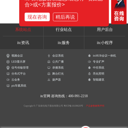
合>或<方案报价>
现在咨询
稍后再说
系统站点
行业站点
用户后台
itc资讯
itc服务
itc小程序
视频会议
会议系统
itcHUB会议一体机
LED显示屏
公共广播
专业扩声
信号传输管理
录播系统
中控系统
分布式平台
舞台灯光
亮化照明
云会务
扬声器
智能建筑
pis车载系统
itc官网
咨询热线：400-991-2218
Copyright © 广东保伦电子股份有限公司
粤ICP备16106620号
产品参数解释声明