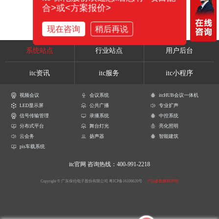
合>或<方案报价>
现在咨询
稍后再说
系统站点
行业站点
用户后台
itc资讯
itc服务
itc小程序
视频会议
会议系统
itcHUB会议一体机
LED显示屏
公共广播
专业扩声
信号传输管理
录播系统
中控系统
分布式平台
舞台灯光
亮化照明
云会务
扬声器
智能建筑
pis车载系统
itc官网
咨询热线：400-991-2218
Copyright © 广东保伦电子股份有限公司
粤ICP备16106620号
产品参数解释声明