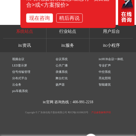
合>或<方案报价>
现在咨询
稍后再说
系统站点
行业站点
用户后台
itc资讯
itc服务
itc小程序
视频会议
会议系统
itcHUB会议一体机
LED显示屏
公共广播
专业扩声
信号传输管理
录播系统
中控系统
分布式平台
舞台灯光
亮化照明
云会务
扬声器
智能建筑
pis车载系统
itc官网
咨询热线：400-991-2218
Copyright © 广东保伦电子股份有限公司
粤ICP备16106620号
产品参数解释声明