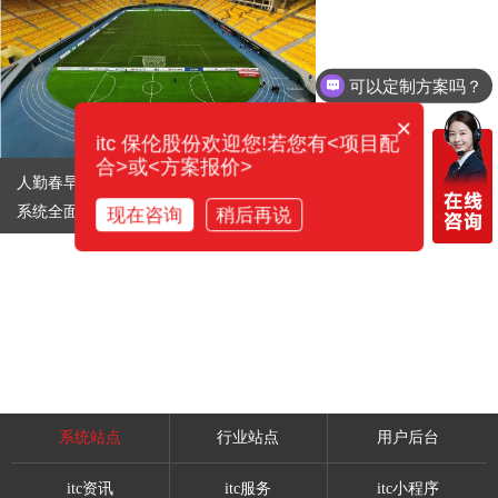
可以定制方案吗？
×
itc 保伦股份欢迎您!若您有<项目配
合>或<方案报价>
人勤春早，开局冲刺！itc保伦股份智能化
系统全面助力广州越秀山体育中心焕新升
现在咨询
稍后再说
级！
系统站点
行业站点
用户后台
itc资讯
itc服务
itc小程序