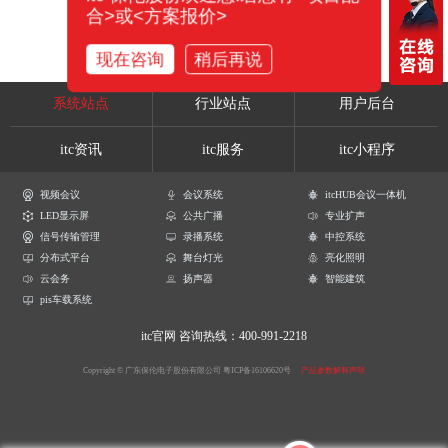
合>或<方案报价>
现在咨询
稍后再说
系统站点
行业站点
用户后台
itc资讯
itc服务
itc小程序
视频会议
会议系统
itcHUB会议一体机
LED显示屏
公共广播
专业扩声
信号传输管理
录播系统
中控系统
分布式平台
舞台灯光
亮化照明
云会务
扬声器
智能建筑
pis车载系统
itc官网
咨询热线：400-991-2218
Copyright © 广东保伦电子股份有限公司
粤ICP备16106620号
产品参数解释声明