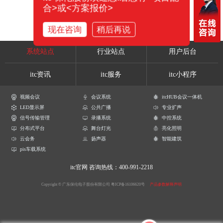
合>或<方案报价>
现在咨询
稍后再说
系统站点
行业站点
用户后台
itc资讯
itc服务
itc小程序
视频会议
会议系统
itcHUB会议一体机
LED显示屏
公共广播
专业扩声
信号传输管理
录播系统
中控系统
分布式平台
舞台灯光
亮化照明
云会务
扬声器
智能建筑
pis车载系统
itc官网
咨询热线：400-991-2218
Copyright © 广东保伦电子股份有限公司
粤ICP备16106620号
产品参数解释声明