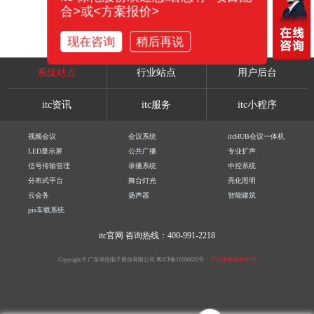
合>或<方案报价>
现在咨询
稍后再说
系统站点
行业站点
用户后台
itc资讯
itc服务
itc小程序
视频会议
会议系统
itcHUB会议一体机
LED显示屏
公共广播
专业扩声
信号传输管理
录播系统
中控系统
分布式平台
舞台灯光
亮化照明
云会务
扬声器
智能建筑
pis车载系统
itc官网
咨询热线：400-991-2218
Copyright © 广东保伦电子股份有限公司
粤ICP备16106620号
产品参数解释声明