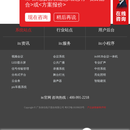
合>或<方案报价>
现在咨询
稍后再说
系统站点
行业站点
用户后台
itc资讯
itc服务
itc小程序
视频会议
会议系统
itcHUB会议一体机
LED显示屏
公共广播
专业扩声
信号传输管理
录播系统
中控系统
分布式平台
舞台灯光
亮化照明
云会务
扬声器
智能建筑
pis车载系统
itc官网
咨询热线：400-991-2218
Copyright © 广东保伦电子股份有限公司
粤ICP备16106620号
产品参数解释声明