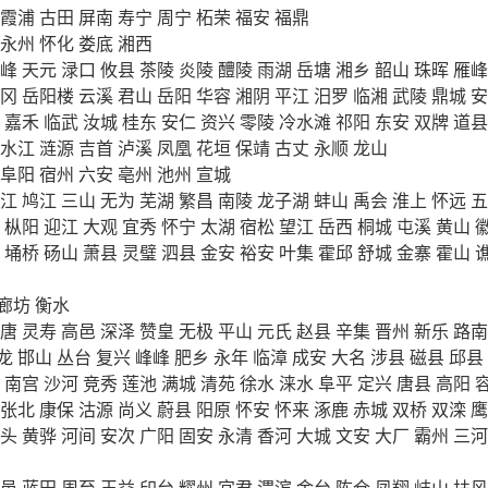
霞浦
古田
屏南
寿宁
周宁
柘荣
福安
福鼎
永州
怀化
娄底
湘西
峰
天元
渌口
攸县
茶陵
炎陵
醴陵
雨湖
岳塘
湘乡
韶山
珠晖
雁峰
冈
岳阳楼
云溪
君山
岳阳
华容
湘阴
平江
汨罗
临湘
武陵
鼎城
安
嘉禾
临武
汝城
桂东
安仁
资兴
零陵
冷水滩
祁阳
东安
双牌
道县
水江
涟源
吉首
泸溪
凤凰
花垣
保靖
古丈
永顺
龙山
阜阳
宿州
六安
亳州
池州
宣城
江
鸠江
三山
无为
芜湖
繁昌
南陵
龙子湖
蚌山
禹会
淮上
怀远
五
枞阳
迎江
大观
宜秀
怀宁
太湖
宿松
望江
岳西
桐城
屯溪
黄山
埇桥
砀山
萧县
灵璧
泗县
金安
裕安
叶集
霍邱
舒城
金寨
霍山
廊坊
衡水
唐
灵寿
高邑
深泽
赞皇
无极
平山
元氏
赵县
辛集
晋州
新乐
路南
龙
邯山
丛台
复兴
峰峰
肥乡
永年
临漳
成安
大名
涉县
磁县
邱县
南宫
沙河
竞秀
莲池
满城
清苑
徐水
涞水
阜平
定兴
唐县
高阳
张北
康保
沽源
尚义
蔚县
阳原
怀安
怀来
涿鹿
赤城
双桥
双滦
鹰
头
黄骅
河间
安次
广阳
固安
永清
香河
大城
文安
大厂
霸州
三河
邑
蓝田
周至
王益
印台
耀州
宜君
渭滨
金台
陈仓
凤翔
岐山
扶风