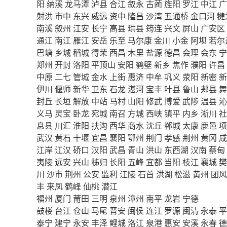
阳
纳溪
龙马潭
泸县
合江
叙永
古蔺
旌阳
罗江
中江
广
射洪
市中
东兴
威远
资中
隆昌
沙湾
五通桥
金口河
犍
南溪
叙州
江安
长宁
高县
珙县
筠连
兴文
屏山
广安区
通江
南江
雁江
安岳
乐至
马尔康
金川
小金
阿坝
若尔
巴塘
乡城
稻城
得荣
西昌
木里
盐源
德昌
会理
会东
宁
郑州
开封
洛阳
平顶山
安阳
鹤壁
新乡
焦作
濮阳
许昌
中原
二七
管城
金水
上街
惠济
中牟
巩义
荥阳
新密
新
伊川
偃师
新华
卫东
石龙
湛河
宝丰
叶县
鲁山
郏县
舞
封丘
长垣
解放
中站
马村
山阳
修武
博爱
武陟
温县
沁
义马
灵宝
卧龙
宛城
南召
方城
西峡
镇平
内乡
淅川
社
息县
川汇
淮阳
扶沟
西华
商水
沈丘
郸城
太康
鹿邑
项
武汉
黄石
十堰
宜昌
襄阳
鄂州
荆门
孝感
荆州
黄冈
咸
江岸
江汉
硚口
汉阳
武昌
青山
洪山
东西湖
汉南
蔡甸
夷陵
远安
兴山
秭归
长阳
五峰
宜都
当阳
枝江
襄城
樊
川
沙市
荆州
公安
监利
江陵
石首
洪湖
松滋
黄州
团风
丰
来凤
鹤峰
仙桃
潜江
福州
厦门
莆田
三明
泉州
漳州
南平
龙岩
宁德
鼓楼
台江
仓山
马尾
晋安
闽侯
连江
罗源
闽清
永泰
平
泰宁
建宁
永安
丰泽
鲤城
洛江
泉港
惠安
安溪
永春
德