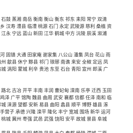
石鼓
蒸湘
南岳
衡南
衡山
衡东
祁东
耒阳
常宁
双清
乡
汉寿
澧县
临澧
桃源
石门
永定
武陵源
慈利
桑植
资
江永
宁远
蓝山
新田
江华
鹤城
中方
沅陵
辰溪
溆浦
河
固镇
大通
田家庵
谢家集
八公山
潘集
凤台
花山
雨
徽州
歙县
休宁
黟县
祁门
琅琊
南谯
来安
全椒
定远
凤
谯城
涡阳
蒙城
利辛
贵池
东至
石台
青阳
宣州
郎溪
广
路北
古冶
开平
丰南
丰润
曹妃甸
滦南
乐亭
迁西
玉田
鸡泽
广平
馆陶
魏县
曲周
武安
襄都
信都
任泽
南和
临
容城
涞源
望都
安新
易县
曲阳
蠡县
顺平
博野
雄县
涿
手营子
承德
兴隆
滦平
隆化
丰宁
宽城
围场
新华
运河
桃城
冀州
枣强
武邑
武强
饶阳
安平
故城
景县
阜城
眉县
陇县
千阳
麟游
凤县
太白
秦都
杨陵
渭城
三原