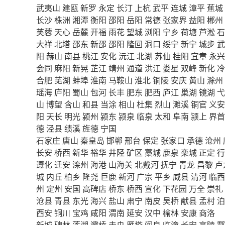
武夷山
建瓯
新罗
永定
长汀
上杭
武平
连城
漳平
蕉城
长沙
株洲
湘潭
衡阳
邵阳
岳阳
常德
张家界
益阳
郴州
芙蓉
天心
岳麓
开福
雨花
望城
浏阳
宁乡
荷塘
芦淞
石
大祥
北塔
邵东
新邵
邵阳
隆回
洞口
绥宁
新宁
城步
武
阳
赫山
南县
桃江
安化
沅江
北湖
苏仙
桂阳
宜章
永兴
会同
麻阳
新晃
芷江
靖州
通道
洪江
娄星
双峰
新化
冷
合肥
芜湖
蚌埠
淮南
马鞍山
淮北
铜陵
安庆
黄山
滁州
瑶海
庐阳
蜀山
包河
长丰
肥东
肥西
庐江
巢湖
镜湖
弋
山
博望
含山
和县
当涂
相山
杜集
烈山
濉溪
铜官
义安
阳
天长
明光
颍州
颍东
颍泉
临泉
太和
阜南
颍上
界首
德
泾县
绩溪
旌德
宁国
石家庄
唐山
秦皇岛
邯郸
邢台
保定
张家口
承德
沧州
长安
桥西
新华
裕华
井陉
矿区
藁城
鹿泉
栾城
正定
行
遵化
迁安
滦州
海港
山海关
北戴河
抚宁
青龙
昌黎
卢
城
内丘
柏乡
隆尧
巨鹿
新河
广宗
平乡
威县
清河
临西
州
定州
安国
高碑店
桥东
桥西
宣化
下花园
万全
崇礼
沧县
青县
东光
海兴
盐山
肃宁
南皮
吴桥
献县
孟村
泊
西安
铜川
宝鸡
咸阳
渭南
延安
汉中
榆林
安康
商洛
新城
碑林
莲湖
灞桥
未央
雁塔
阎良
临潼
长安
高陵
鄠