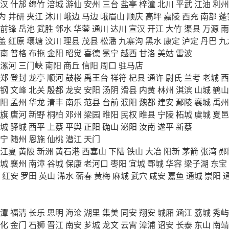
汉
什邡
绵竹
涪城
游仙
安州
三台
盐亭
梓潼
北川
平武
江油
利州
为
井研
夹江
沐川
峨边
马边
峨眉山
顺庆
高坪
嘉陵
西充
南部
蓬
前锋
岳池
武胜
邻水
华蓥
通川
达川
宣汉
开江
大竹
渠县
万源
雨
盖
红原
壤塘
汶川
理县
茂县
松潘
九寨沟
黑水
康定
泸定
丹巴
九
南
普格
布拖
金阳
昭觉
喜德
冕宁
越西
甘洛
美姑
雷波
漯河
三门峡
南阳
商丘
信阳
周口
驻马店
郑
登封
龙亭
顺河
鼓楼
禹王台
祥符
杞县
通许
尉氏
兰考
老城
西
钢
文峰
北关
殷都
龙安
安阳
汤阴
滑县
内黄
林州
淇滨
山城
鹤山
阳
孟州
华龙
清丰
南乐
范县
台前
濮阳
魏都
建安
鄢陵
襄城
禹州
旗
唐河
新野
桐柏
邓州
梁园
睢阳
民权
睢县
宁陵
柘城
虞城
夏邑
城
驿城
西平
上蔡
平舆
正阳
确山
泌阳
汝南
遂平
新蔡
宁
随州
恩施
仙桃
潜江
天门
江夏
黄陂
新洲
黄石港
西塞山
下陆
铁山
大冶
阳新
茅箭
张湾
郧
城
襄州
南漳
谷城
保康
老河口
枣阳
宜城
鄂城
华容
梁子湖
东宝
红安
罗田
英山
浠水
蕲春
黄梅
麻城
武穴
咸安
嘉鱼
通城
崇阳
潭
福清
长乐
思明
海沧
湖里
集美
同安
翔安
城厢
涵江
荔城
秀屿
化
金门
石狮
晋江
南安
芗城
龙文
云霄
漳浦
诏安
长泰
东山
南靖