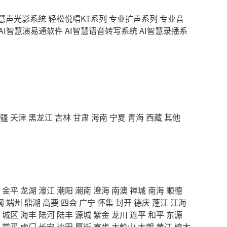
智慧声光影系统
轻松悦唱KT系列
专业扩声系列
专业音
AI智慧演易通软件
AI智慧语音转写系统
AI智慧录播系
疆
天津
黑龙江
吉林
甘肃
海南
宁夏
青海
西藏
其他
金平
龙湖
濠江
潮阳
潮南
澄海
南澳
禅城
南海
顺德
闻
端州
鼎湖
高要
四会
广宁
怀集
封开
德庆
蓬江
江海
城区
海丰
陆河
陆丰
源城
紫金
龙川
连平
和平
东源
常平
虎门
长安
沙田
厚街
寮步
大岭山
大朗
黄江
樟木