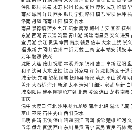
泾阳
乾县
礼泉
永寿
彬州
长武
旬邑
淳化
武功
临渭
华
南郑
城固
洋县
西乡
勉县
宁强
略阳
镇巴
留坝
佛坪
榆
洛南
丹凤
商南
山阳
镇安
柞水
南昌
景德镇
萍乡
九江
新余
鹰潭
赣州
吉安
宜春
抚州
东湖
西湖
青云谱
湾里
青山湖
新建
南昌县
安义
进贤
宜
月湖
余江
贵溪
章贡
南康
赣县
信丰
大余
上犹
崇义
福
永新
井冈山
袁州
奉新
万载
上高
宜丰
靖安
铜鼓
丰
万年
婺源
德兴
沈阳
大连
鞍山
抚顺
本溪
丹东
锦州
营口
阜新
辽阳
盘
和平
沈河
大东
皇姑
铁西
苏家屯
浑南
沈北新区
于洪
城
新抚
东洲
望花
顺城
抚顺县
新宾
清原
平山
溪湖
明
盖州
大石桥
海州
新邱
太平
清河门
细河
彰武
阜新
白
城
朝阳县
建平
喀喇沁左翼
北票
凌源
连山
龙港
南票
重庆
渝中
大渡口
江北
沙坪坝
九龙坡
南岸
北碚
渝北
巴南
巫山
巫溪
石柱
秀山
酉阳
彭水
昆明
曲靖
玉溪
保山
昭通
丽江
普洱
临沧
楚雄
红河
文
五华
盘龙
官渡
西山
东川
呈贡
晋宁
富民
宜良
石林
嵩