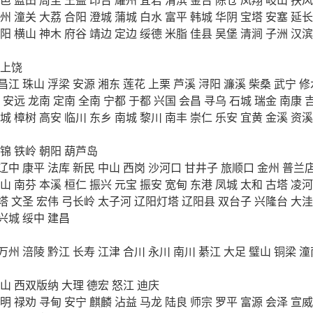
州
潼关
大荔
合阳
澄城
蒲城
白水
富平
韩城
华阴
宝塔
安塞
延长
阳
横山
神木
府谷
靖边
定边
绥德
米脂
佳县
吴堡
清涧
子洲
汉滨
上饶
昌江
珠山
浮梁
安源
湘东
莲花
上栗
芦溪
浔阳
濂溪
柴桑
武宁
修
安远
龙南
定南
全南
宁都
于都
兴国
会昌
寻乌
石城
瑞金
南康
城
樟树
高安
临川
东乡
南城
黎川
南丰
崇仁
乐安
宜黄
金溪
资溪
锦
铁岭
朝阳
葫芦岛
辽中
康平
法库
新民
中山
西岗
沙河口
甘井子
旅顺口
金州
普兰
山
南芬
本溪
桓仁
振兴
元宝
振安
宽甸
东港
凤城
太和
古塔
凌河
塔
文圣
宏伟
弓长岭
太子河
辽阳灯塔
辽阳县
双台子
兴隆台
大洼
兴城
绥中
建昌
万州
涪陵
黔江
长寿
江津
合川
永川
南川
綦江
大足
璧山
铜梁
潼
山
西双版纳
大理
德宏
怒江
迪庆
明
禄劝
寻甸
安宁
麒麟
沾益
马龙
陆良
师宗
罗平
富源
会泽
宣威