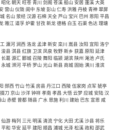
昭化
朝天
旺苍
青川
剑阁
苍溪
船山
安居
蓬溪
大英
安
营山
仪陇
阆中
东坡
彭山
仁寿
洪雅
丹棱
青神
翠屏
城
名山
荥经
汉源
石棉
天全
芦山
宝兴
巴州
恩阳
平昌
龙
雅江
道孚
炉霍
甘孜
新龙
德格
白玉
石渠
色达
理塘
工
瀍河
涧西
洛龙
孟津
新安
栾川
嵩县
汝阳
宜阳
洛宁
浚县
淇县
红旗
卫滨
凤泉
牧野
新乡
获嘉
原阳
延津
长葛
源汇
郾城
召陵
舞阳
临颍
湖滨
陕州
渑池
卢氏
永城
浉河
平桥
罗山
光山
新县
商城
固始
潢川
淮滨
阳
郧西
竹山
竹溪
房县
丹江口
西陵
伍家岗
点军
猇亭
掇刀
京山
沙洋
钟祥
孝南
孝昌
大悟
云梦
应城
安陆
汉
通山
赤壁
曾都
随县
广水
恩施
利川
建始
巴东
宣恩
咸
仙游
梅列
三元
明溪
清流
宁化
大田
尤溪
沙县
将乐
平和
华安
延平
建阳
顺昌
浦城
光泽
松溪
政和
邵武