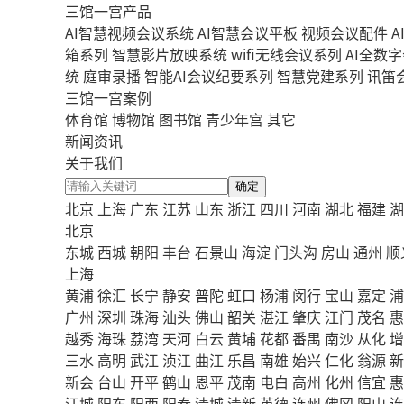
三馆一宫产品
AI智慧视频会议系统
AI智慧会议平板
视频会议配件
A
箱系列
智慧影片放映系统
wifi无线会议系列
AI全数
统
庭审录播
智能AI会议纪要系列
智慧党建系列
讯笛
三馆一宫案例
体育馆
博物馆
图书馆
青少年宫
其它
新闻资讯
关于我们
确定
北京
上海
广东
江苏
山东
浙江
四川
河南
湖北
福建
湖
北京
东城
西城
朝阳
丰台
石景山
海淀
门头沟
房山
通州
顺
上海
黄浦
徐汇
长宁
静安
普陀
虹口
杨浦
闵行
宝山
嘉定
浦
广州
深圳
珠海
汕头
佛山
韶关
湛江
肇庆
江门
茂名
惠
越秀
海珠
荔湾
天河
白云
黄埔
花都
番禺
南沙
从化
增
三水
高明
武江
浈江
曲江
乐昌
南雄
始兴
仁化
翁源
新
新会
台山
开平
鹤山
恩平
茂南
电白
高州
化州
信宜
惠
江城
阳东
阳西
阳春
清城
清新
英德
连州
佛冈
阳山
连