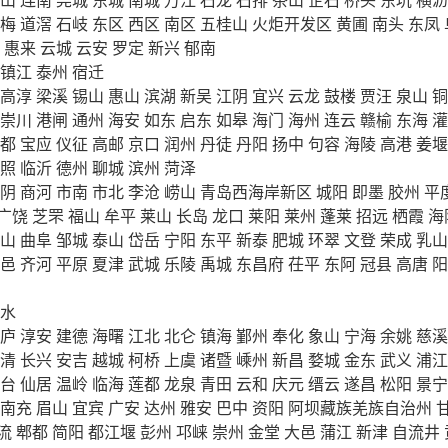
梅
道滘
石岐
东区
西区
南区
五桂山
火炬开发区
黄圃
南头
东凤
惠来
云城
云安
罗定
新兴
郁南
镇江
泰州
宿迁
高淳
梁溪
锡山
惠山
滨湖
新吴
江阴
宜兴
云龙
鼓楼
贾汪
泉山
铜
崇川
港闸
通州
海安
如东
启东
如皋
海门
海州
连云
赣榆
东海
灌
都
宝应
仪征
高邮
京口
润州
丹徒
丹阳
扬中
句容
海陵
高港
姜堰
照
临沂
德州
聊城
滨州
菏泽
阴
商河
市南
市北
李沧
崂山
青岛西海岸新区
城阳
即墨
胶州
平
广饶
芝罘
福山
牟平
莱山
长岛
龙口
莱阳
莱州
蓬莱
招远
栖霞
海
山
曲阜
邹城
泰山
岱岳
宁阳
东平
新泰
肥城
环翠
文登
荣成
乳山
邑
齐河
平原
夏津
武城
乐陵
禹城
东昌府
茌平
东阿
冠县
高唐
阳
水
庐
淳安
建德
海曙
江北
北仑
镇海
鄞州
奉化
象山
宁海
余姚
慈溪
清
长兴
安吉
越城
柯桥
上虞
诸暨
嵊州
新昌
婺城
金东
武义
浦江
台
仙居
温岭
临海
莲都
龙泉
青田
云和
庆元
缙云
遂昌
松阳
景宁
南充
眉山
宜宾
广安
达州
雅安
巴中
资阳
阿坝藏族羌族自治州
流
郫都
简阳
都江堰
彭州
邛崃
崇州
金堂
大邑
蒲江
新津
自流井