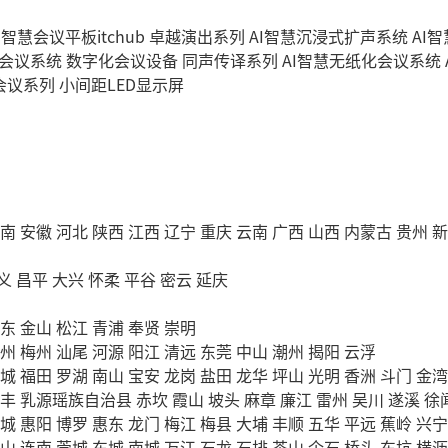
I智慧会议平板itchub
卓越演出系列
AI智慧沉浸式扩声系统
AI
字会议系统
数字化会议设备
同声传译系列
AI智慧无纸化会议系统
会议系列
小间距LED显示屏
南
安徽
河北
陕西
江西
辽宁
重庆
云南
广西
山西
内蒙古
贵州
新
义
昌平
大兴
怀柔
平谷
密云
延庆
东
金山
松江
青浦
奉贤
崇明
州
梅州
汕尾
河源
阳江
清远
东莞
中山
潮州
揭阳
云浮
城
福田
罗湖
南山
宝安
龙岗
盐田
龙华
坪山
光明
香洲
斗门
金湾
丰
乳源瑶族自治县
赤坎
霞山
坡头
麻章
廉江
雷州
吴川
遂溪
徐
城
惠阳
博罗
惠东
龙门
梅江
梅县
大埔
丰顺
五华
平远
蕉岭
兴宁
山
连南
莞城
东城
南城
万江
石龙
石排
茶山
企石
桥头
东坑
横沥