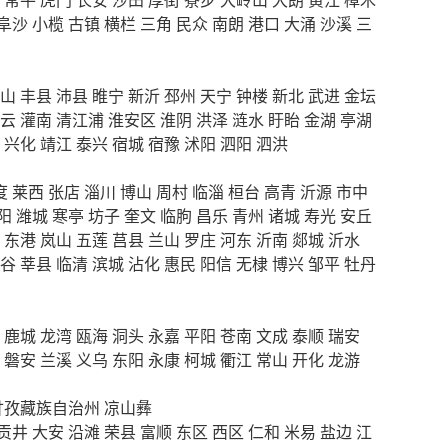
阜沙
小榄
古镇
横栏
三角
民众
南朗
港口
大涌
沙溪
三
山
丰县
沛县
睢宁
新沂
邳州
天宁
钟楼
新北
武进
金坛
云
灌南
清江浦
淮安区
淮阴
洪泽
涟水
盱眙
金湖
亭湖
兴化
靖江
泰兴
宿城
宿豫
沭阳
泗阳
泗洪
度
莱西
张店
淄川
博山
周村
临淄
桓台
高青
沂源
市中
阳
潍城
寒亭
坊子
奎文
临朐
昌乐
青州
诸城
寿光
安丘
东港
岚山
五莲
莒县
兰山
罗庄
河东
沂南
郯城
沂水
谷
莘县
临清
滨城
沾化
惠民
阳信
无棣
博兴
邹平
牡丹
鹿城
龙湾
瓯海
洞头
永嘉
平阳
苍南
文成
泰顺
瑞安
磐安
兰溪
义乌
东阳
永康
柯城
衢江
常山
开化
龙游
甘孜藏族自治州
凉山彝
贡井
大安
沿滩
荣县
富顺
东区
西区
仁和
米易
盐边
江