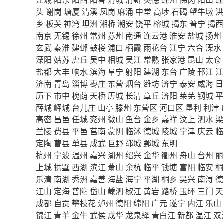
头
谢岗
塘厦
清溪
凤岗
麻涌
中堂
高埗
石碣
望牛墩
洪
乡
板芙
神湾
坦洲
湘桥
潮安
饶平
榕城
揭东
普宁
揭西
南京
无锡
徐州
常州
苏州
南通
连云港
淮安
盐城
扬州
玄武
秦淮
建邺
鼓楼
浦口
栖霞
雨花台
江宁
六合
溧水
溧阳
姑苏
虎丘
吴中
相城
吴江
常熟
张家港
昆山
太仓
盐都
大丰
响水
滨海
阜宁
射阳
建湖
东台
广陵
邗江
江
济南
青岛
淄博
枣庄
东营
烟台
潍坊
济宁
泰安
威海
日
历下
市中
槐荫
天桥
历城
长清
章丘
济阳
莱芜
钢城
平
薛城
峄城
台儿庄
山亭
滕州
东营区
河口区
垦利
利津
高密
昌邑
任城
兖州
微山
鱼台
金乡
嘉祥
汶上
泗水
梁
兰陵
费县
平邑
莒南
蒙阴
临沭
德城
陵城
宁津
庆云
临
定陶
曹县
单县
成武
巨野
郓城
鄄城
东明
杭州
宁波
温州
嘉兴
湖州
绍兴
金华
衢州
舟山
台州
丽
上城
拱墅
西湖
滨江
萧山
余杭
临平
钱塘
富阳
临安
桐
乐清
南湖
秀洲
嘉善
海盐
海宁
平湖
桐乡
吴兴
南浔
德
江山
定海
普陀
岱山
嵊泗
椒江
黄岩
路桥
玉环
三门
天
成都
自贡
攀枝花
泸州
德阳
绵阳
广元
遂宁
内江
乐山
锦江
青羊
金牛
武侯
成华
龙泉驿
青白江
新都
温江
双