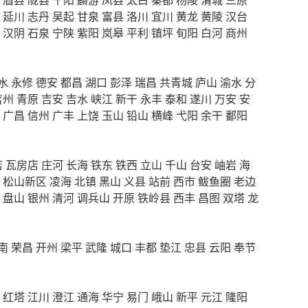
延川
志丹
吴起
甘泉
富县
洛川
宜川
黄龙
黄陵
汉台
汉阴
石泉
宁陕
紫阳
岚皋
平利
镇坪
旬阳
白河
商州
水
永修
德安
都昌
湖口
彭泽
瑞昌
共青城
庐山
渝水
分
吉州
青原
吉安
吉水
峡江
新干
永丰
泰和
遂川
万安
安
广昌
信州
广丰
上饶
玉山
铅山
横峰
弋阳
余干
鄱阳
店
瓦房店
庄河
长海
铁东
铁西
立山
千山
台安
岫岩
海
松山新区
凌海
北镇
黑山
义县
站前
西市
鲅鱼圈
老边
盘山
银州
清河
调兵山
开原
铁岭县
西丰
昌图
双塔
龙
南
荣昌
开州
梁平
武隆
城口
丰都
垫江
忠县
云阳
奉节
红塔
江川
澄江
通海
华宁
易门
峨山
新平
元江
隆阳