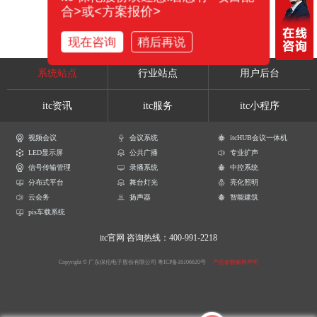
合>或<方案报价>
现在咨询
稍后再说
系统站点
行业站点
用户后台
itc资讯
itc服务
itc小程序
视频会议
会议系统
itcHUB会议一体机
LED显示屏
公共广播
专业扩声
信号传输管理
录播系统
中控系统
分布式平台
舞台灯光
亮化照明
云会务
扬声器
智能建筑
pis车载系统
itc官网
咨询热线：400-991-2218
Copyright © 广东保伦电子股份有限公司
粤ICP备16106620号
产品参数解释声明