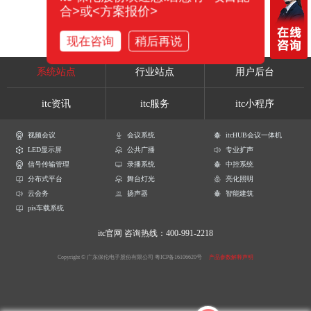
合>或<方案报价>
现在咨询
稍后再说
系统站点
行业站点
用户后台
itc资讯
itc服务
itc小程序
视频会议
会议系统
itcHUB会议一体机
LED显示屏
公共广播
专业扩声
信号传输管理
录播系统
中控系统
分布式平台
舞台灯光
亮化照明
云会务
扬声器
智能建筑
pis车载系统
itc官网
咨询热线：400-991-2218
Copyright © 广东保伦电子股份有限公司
粤ICP备16106620号
产品参数解释声明