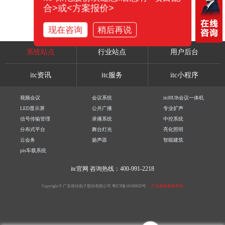
合>或<方案报价>
现在咨询
稍后再说
系统站点
行业站点
用户后台
itc资讯
itc服务
itc小程序
视频会议
会议系统
itcHUB会议一体机
LED显示屏
公共广播
专业扩声
信号传输管理
录播系统
中控系统
分布式平台
舞台灯光
亮化照明
云会务
扬声器
智能建筑
pis车载系统
itc官网
咨询热线：400-991-2218
Copyright © 广东保伦电子股份有限公司
粤ICP备16106620号
产品参数解释声明