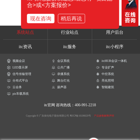
合>或<方案报价>
现在咨询
稍后再说
系统站点
行业站点
用户后台
itc资讯
itc服务
itc小程序
视频会议
会议系统
itcHUB会议一体机
LED显示屏
公共广播
专业扩声
信号传输管理
录播系统
中控系统
分布式平台
舞台灯光
亮化照明
云会务
扬声器
智能建筑
pis车载系统
itc官网
咨询热线：400-991-2218
Copyright © 广东保伦电子股份有限公司
粤ICP备16106620号
产品参数解释声明