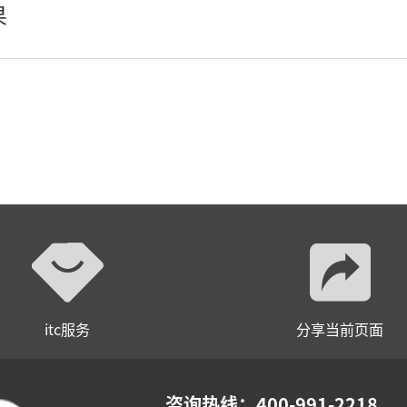
果
轻松悦唱KT系列
专业扩声系列
专业音箱系列
智慧影片放映系统
wifi无线会议系列
AI全数字会议系统
数字化会议设备
itc服务
分享当前页面
同声传译系列
AI智慧无纸化会议系统
咨询热线：400-991-2218