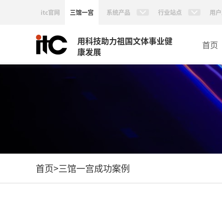
itc官网
三馆一宫
系统产品
行业站点
用户
用科技助力祖国文体事业健
首页
康发展
首页
>
三馆一宫成功案例