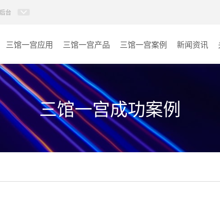
后台
三馆一宫应用
三馆一宫产品
三馆一宫案例
新闻资讯
AI智慧视频会议系统
体育馆
AI智慧会议平板
博物馆
三馆一宫成功案例
视频会议配件
图书馆
AI智慧会议平板itchub
青少年宫
卓越演出系列
其它
AI智慧沉浸式扩声系统
AI智慧声光影系统