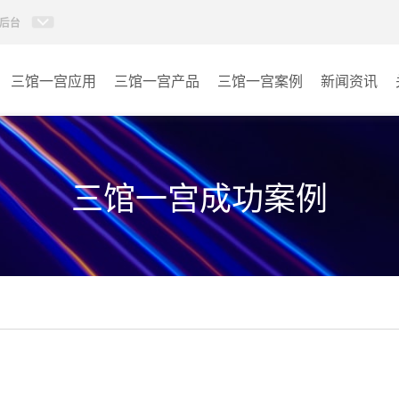
后台
三馆一宫应用
三馆一宫产品
三馆一宫案例
新闻资讯
AI智慧视频会议系统
体育馆
AI智慧会议平板
博物馆
三馆一宫成功案例
视频会议配件
图书馆
AI智慧会议平板itchub
青少年宫
卓越演出系列
其它
AI智慧沉浸式扩声系统
AI智慧声光影系统