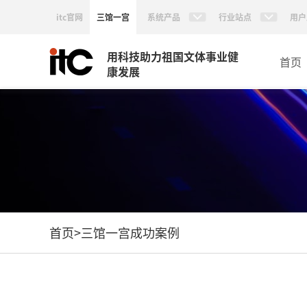
itc官网
三馆一宫
系统产品
行业站点
用户
用科技助力祖国文体事业健
首页
康发展
首页
>
三馆一宫成功案例