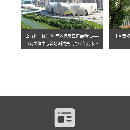
全力护“杭”|itc高效保障亚运会场馆——
【itc
瓜沥文体中心首场测试赛（青少年武术锦
标赛）顺利进行！！！