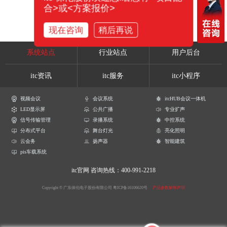
合>或<方案报价>
现在咨询
稍后再说
系统站点
行业站点
用户后台
itc资讯
itc服务
itc小程序
视频会议
会议系统
itcHUB会议一体机
LED显示屏
公共广播
专业扩声
信号传输管理
录播系统
中控系统
分布式平台
舞台灯光
亮化照明
云会务
扬声器
智能建筑
pis车载系统
itc官网
咨询热线：400-991-2218
Copyright © 广东保伦电子股份有限公司
粤ICP备16106620号
产品参数解释声明