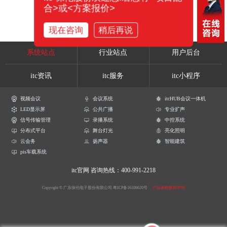
合>或<方案报价>
现在咨询
稍后再说
系统站点
行业站点
用户后台
itc资讯
itc服务
itc小程序
视频会议
会议系统
itcHUB会议一体机
LED显示屏
公共广播
专业扩声
信号传输管理
录播系统
中控系统
分布式平台
舞台灯光
亮化照明
云会务
扬声器
智能建筑
pis车载系统
itc官网
咨询热线：400-991-2218
Copyright © 广东保伦电子股份有限公司
粤ICP备16106620号
产品参数解释声明