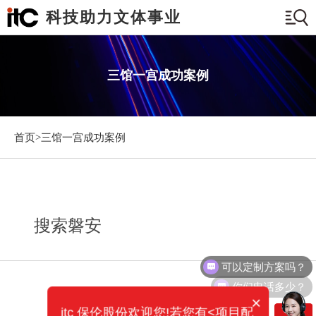
科技助力文体事业
三馆一宫成功案例
首页>
三馆一宫成功案例
搜索磐安
可以定制方案吗？
你们电话多少？
×
itc 保伦股份欢迎您!若您有<项目配