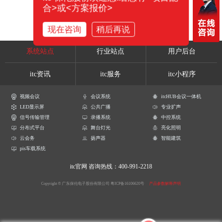
合>或<方案报价>
现在咨询
稍后再说
系统站点
行业站点
用户后台
itc资讯
itc服务
itc小程序
视频会议
会议系统
itcHUB会议一体机
LED显示屏
公共广播
专业扩声
信号传输管理
录播系统
中控系统
分布式平台
舞台灯光
亮化照明
云会务
扬声器
智能建筑
pis车载系统
itc官网
咨询热线：400-991-2218
Copyright © 广东保伦电子股份有限公司
粤ICP备16106620号
产品参数解释声明