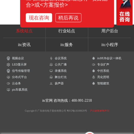
合>或<方案报价>
现在咨询
稍后再说
系统站点
行业站点
用户后台
itc资讯
itc服务
itc小程序
视频会议
会议系统
itcHUB会议一体机
LED显示屏
公共广播
专业扩声
信号传输管理
录播系统
中控系统
分布式平台
舞台灯光
亮化照明
云会务
扬声器
智能建筑
pis车载系统
itc官网
咨询热线：400-991-2218
Copyright © 广东保伦电子股份有限公司
粤ICP备16106620号
产品参数解释声明