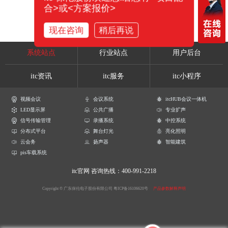
合>或<方案报价>
现在咨询
稍后再说
系统站点
行业站点
用户后台
itc资讯
itc服务
itc小程序
视频会议
会议系统
itcHUB会议一体机
LED显示屏
公共广播
专业扩声
信号传输管理
录播系统
中控系统
分布式平台
舞台灯光
亮化照明
云会务
扬声器
智能建筑
pis车载系统
itc官网
咨询热线：400-991-2218
Copyright © 广东保伦电子股份有限公司
粤ICP备16106620号
产品参数解释声明