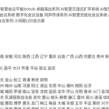
I智慧会议平板itchub
卓越演出系列
AI智慧沉浸式扩声系统
AI
字会议系统
数字化会议设备
同声传译系列
AI智慧无纸化会议系统
会议系列
小间距LED显示屏
南
安徽
河北
陕西
江西
辽宁
重庆
云南
广西
山西
内蒙古
贵州
新
义
昌平
大兴
怀柔
平谷
密云
延庆
东
金山
松江
青浦
奉贤
崇明
州
梅州
汕尾
河源
阳江
清远
东莞
中山
潮州
揭阳
云浮
城
福田
罗湖
南山
宝安
龙岗
盐田
龙华
坪山
光明
香洲
斗门
金湾
丰
乳源瑶族自治县
赤坎
霞山
坡头
麻章
廉江
雷州
吴川
遂溪
徐
城
惠阳
博罗
惠东
龙门
梅江
梅县
大埔
丰顺
五华
平远
蕉岭
兴宁
山
连南
莞城
东城
南城
万江
石龙
石排
茶山
企石
桥头
东坑
横沥