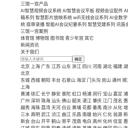
三馆一宫产品
AI智慧视频会议系统
AI智慧会议平板
视频会议配件
A
箱系列
智慧影片放映系统
wifi无线会议系列
AI全数
统
庭审录播
智能AI会议纪要系列
智慧党建系列
讯笛
三馆一宫案例
体育馆
博物馆
图书馆
青少年宫
其它
新闻资讯
关于我们
确定
北京
上海
广东
江苏
山东
浙江
四川
河南
湖北
福建
湖
北京
东城
西城
朝阳
丰台
石景山
海淀
门头沟
房山
通州
顺
上海
黄浦
徐汇
长宁
静安
普陀
虹口
杨浦
闵行
宝山
嘉定
浦
广州
深圳
珠海
汕头
佛山
韶关
湛江
肇庆
江门
茂名
惠
越秀
海珠
荔湾
天河
白云
黄埔
花都
番禺
南沙
从化
增
三水
高明
武江
浈江
曲江
乐昌
南雄
始兴
仁化
翁源
新
新会
台山
开平
鹤山
恩平
茂南
电白
高州
化州
信宜
惠
江城
阳东
阳西
阳春
清城
清新
英德
连州
佛冈
阳山
连