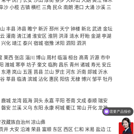
阜沙
小榄
古镇
横栏
三角
民众
南朗
港口
大涌
沙溪
三
山
丰县
沛县
睢宁
新沂
邳州
天宁
钟楼
新北
武进
金坛
云
灌南
清江浦
淮安区
淮阴
洪泽
涟水
盱眙
金湖
亭湖
兴化
靖江
泰兴
宿城
宿豫
沭阳
泗阳
泗洪
度
莱西
张店
淄川
博山
周村
临淄
桓台
高青
沂源
市中
阳
潍城
寒亭
坊子
奎文
临朐
昌乐
青州
诸城
寿光
安丘
东港
岚山
五莲
莒县
兰山
罗庄
河东
沂南
郯城
沂水
谷
莘县
临清
滨城
沾化
惠民
阳信
无棣
博兴
邹平
牡丹
鹿城
龙湾
瓯海
洞头
永嘉
平阳
苍南
文成
泰顺
瑞安
需要产品报价
磐安
兰溪
义乌
东阳
永康
柯城
衢江
常山
开化
龙游
可以定制方案吗？
甘孜藏族自治州
凉山彝
贡井
大安
沿滩
荣县
富顺
东区
西区
仁和
米易
盐边
江