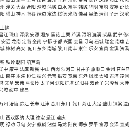
州
潼关
大荔
合阳
澄城
蒲城
白水
富平
韩城
华阴
宝塔
安塞
延长
阳
横山
神木
府谷
靖边
定边
绥德
米脂
佳县
吴堡
清涧
子洲
汉滨
上饶
昌江
珠山
浮梁
安源
湘东
莲花
上栗
芦溪
浔阳
濂溪
柴桑
武宁
修
安远
龙南
定南
全南
宁都
于都
兴国
会昌
寻乌
石城
瑞金
南康
城
樟树
高安
临川
东乡
南城
黎川
南丰
崇仁
乐安
宜黄
金溪
资溪
锦
铁岭
朝阳
葫芦岛
辽中
康平
法库
新民
中山
西岗
沙河口
甘井子
旅顺口
金州
普兰
山
南芬
本溪
桓仁
振兴
元宝
振安
宽甸
东港
凤城
太和
古塔
凌河
塔
文圣
宏伟
弓长岭
太子河
辽阳灯塔
辽阳县
双台子
兴隆台
大洼
兴城
绥中
建昌
万州
涪陵
黔江
长寿
江津
合川
永川
南川
綦江
大足
璧山
铜梁
潼
山
西双版纳
大理
德宏
怒江
迪庆
明
禄劝
寻甸
安宁
麒麟
沾益
马龙
陆良
师宗
罗平
富源
会泽
宣威