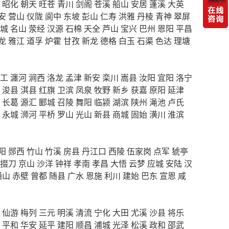
昭化
朝天
旺苍
青川
剑阁
苍溪
船山
安居
蓬溪
大英
安
营山
仪陇
阆中
东坡
彭山
仁寿
洪雅
丹棱
青神
翠屏
城
名山
荥经
汉源
石棉
天全
芦山
宝兴
巴州
恩阳
平昌
龙
雅江
道孚
炉霍
甘孜
新龙
德格
白玉
石渠
色达
理塘
工
瀍河
涧西
洛龙
孟津
新安
栾川
嵩县
汝阳
宜阳
洛宁
浚县
淇县
红旗
卫滨
凤泉
牧野
新乡
获嘉
原阳
延津
长葛
源汇
郾城
召陵
舞阳
临颍
湖滨
陕州
渑池
卢氏
永城
浉河
平桥
罗山
光山
新县
商城
固始
潢川
淮滨
阳
郧西
竹山
竹溪
房县
丹江口
西陵
伍家岗
点军
猇亭
掇刀
京山
沙洋
钟祥
孝南
孝昌
大悟
云梦
应城
安陆
汉
通山
赤壁
曾都
随县
广水
恩施
利川
建始
巴东
宣恩
咸
仙游
梅列
三元
明溪
清流
宁化
大田
尤溪
沙县
将乐
平和
华安
延平
建阳
顺昌
浦城
光泽
松溪
政和
邵武