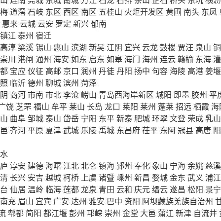
梅
道滘
石岐
东区
西区
南区
五桂山
火炬开发区
黄圃
南头
东凤
惠来
云城
云安
罗定
新兴
郁南
镇江
泰州
宿迁
高淳
梁溪
锡山
惠山
滨湖
新吴
江阴
宜兴
云龙
鼓楼
贾汪
泉山
铜
崇川
港闸
通州
海安
如东
启东
如皋
海门
海州
连云
赣榆
东海
灌
都
宝应
仪征
高邮
京口
润州
丹徒
丹阳
扬中
句容
海陵
高港
姜堰
照
临沂
德州
聊城
滨州
菏泽
阴
商河
市南
市北
李沧
崂山
青岛西海岸新区
城阳
即墨
胶州
平
广饶
芝罘
福山
牟平
莱山
长岛
龙口
莱阳
莱州
蓬莱
招远
栖霞
海
山
曲阜
邹城
泰山
岱岳
宁阳
东平
新泰
肥城
环翠
文登
荣成
乳山
邑
齐河
平原
夏津
武城
乐陵
禹城
东昌府
茌平
东阿
冠县
高唐
阳
水
庐
淳安
建德
海曙
江北
北仑
镇海
鄞州
奉化
象山
宁海
余姚
慈溪
清
长兴
安吉
越城
柯桥
上虞
诸暨
嵊州
新昌
婺城
金东
武义
浦江
台
仙居
温岭
临海
莲都
龙泉
青田
云和
庆元
缙云
遂昌
松阳
景宁
南充
眉山
宜宾
广安
达州
雅安
巴中
资阳
阿坝藏族羌族自治州
流
郫都
简阳
都江堰
彭州
邛崃
崇州
金堂
大邑
蒲江
新津
自流井