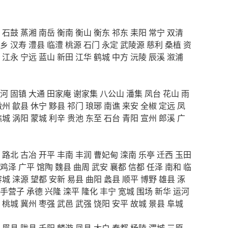
石鼓
蒸湘
南岳
衡南
衡山
衡东
祁东
耒阳
常宁
双清
乡
汉寿
澧县
临澧
桃源
石门
永定
武陵源
慈利
桑植
资
江永
宁远
蓝山
新田
江华
鹤城
中方
沅陵
辰溪
溆浦
河
固镇
大通
田家庵
谢家集
八公山
潘集
凤台
花山
雨
徽州
歙县
休宁
黟县
祁门
琅琊
南谯
来安
全椒
定远
凤
谯城
涡阳
蒙城
利辛
贵池
东至
石台
青阳
宣州
郎溪
广
路北
古冶
开平
丰南
丰润
曹妃甸
滦南
乐亭
迁西
玉田
鸡泽
广平
馆陶
魏县
曲周
武安
襄都
信都
任泽
南和
临
容城
涞源
望都
安新
易县
曲阳
蠡县
顺平
博野
雄县
涿
手营子
承德
兴隆
滦平
隆化
丰宁
宽城
围场
新华
运河
桃城
冀州
枣强
武邑
武强
饶阳
安平
故城
景县
阜城
眉县
陇县
千阳
麟游
凤县
太白
秦都
杨陵
渭城
三原