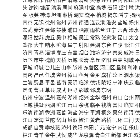
头
谢岗
塘厦
清溪
凤岗
麻涌
中堂
高埗
石碣
望牛墩
洪
乡
板芙
神湾
坦洲
湘桥
潮安
饶平
榕城
揭东
普宁
揭西
南京
无锡
徐州
常州
苏州
南通
连云港
淮安
盐城
扬州
玄武
秦淮
建邺
鼓楼
浦口
栖霞
雨花台
江宁
六合
溧水
溧阳
姑苏
虎丘
吴中
相城
吴江
常熟
张家港
昆山
太仓
盐都
大丰
响水
滨海
阜宁
射阳
建湖
东台
广陵
邗江
江
济南
青岛
淄博
枣庄
东营
烟台
潍坊
济宁
泰安
威海
日
历下
市中
槐荫
天桥
历城
长清
章丘
济阳
莱芜
钢城
平
薛城
峄城
台儿庄
山亭
滕州
东营区
河口区
垦利
利津
高密
昌邑
任城
兖州
微山
鱼台
金乡
嘉祥
汶上
泗水
梁
兰陵
费县
平邑
莒南
蒙阴
临沭
德城
陵城
宁津
庆云
临
定陶
曹县
单县
成武
巨野
郓城
鄄城
东明
杭州
宁波
温州
嘉兴
湖州
绍兴
金华
衢州
舟山
台州
丽
上城
拱墅
西湖
滨江
萧山
余杭
临平
钱塘
富阳
临安
桐
乐清
南湖
秀洲
嘉善
海盐
海宁
平湖
桐乡
吴兴
南浔
德
江山
定海
普陀
岱山
嵊泗
椒江
黄岩
路桥
玉环
三门
天
成都
自贡
攀枝花
泸州
德阳
绵阳
广元
遂宁
内江
乐山
锦江
青羊
金牛
武侯
成华
龙泉驿
青白江
新都
温江
双