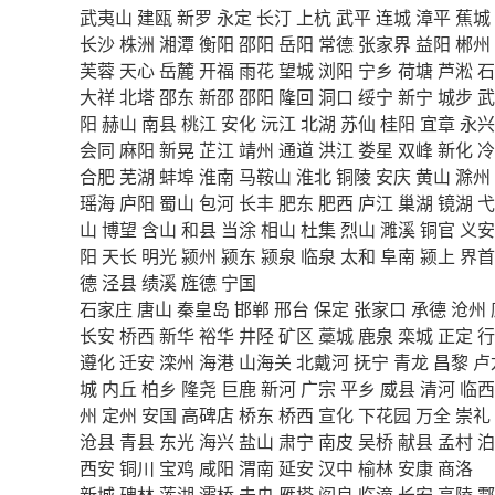
武夷山
建瓯
新罗
永定
长汀
上杭
武平
连城
漳平
蕉城
长沙
株洲
湘潭
衡阳
邵阳
岳阳
常德
张家界
益阳
郴州
芙蓉
天心
岳麓
开福
雨花
望城
浏阳
宁乡
荷塘
芦淞
石
大祥
北塔
邵东
新邵
邵阳
隆回
洞口
绥宁
新宁
城步
武
阳
赫山
南县
桃江
安化
沅江
北湖
苏仙
桂阳
宜章
永兴
会同
麻阳
新晃
芷江
靖州
通道
洪江
娄星
双峰
新化
冷
合肥
芜湖
蚌埠
淮南
马鞍山
淮北
铜陵
安庆
黄山
滁州
瑶海
庐阳
蜀山
包河
长丰
肥东
肥西
庐江
巢湖
镜湖
弋
山
博望
含山
和县
当涂
相山
杜集
烈山
濉溪
铜官
义安
阳
天长
明光
颍州
颍东
颍泉
临泉
太和
阜南
颍上
界首
德
泾县
绩溪
旌德
宁国
石家庄
唐山
秦皇岛
邯郸
邢台
保定
张家口
承德
沧州
长安
桥西
新华
裕华
井陉
矿区
藁城
鹿泉
栾城
正定
行
遵化
迁安
滦州
海港
山海关
北戴河
抚宁
青龙
昌黎
卢
城
内丘
柏乡
隆尧
巨鹿
新河
广宗
平乡
威县
清河
临西
州
定州
安国
高碑店
桥东
桥西
宣化
下花园
万全
崇礼
沧县
青县
东光
海兴
盐山
肃宁
南皮
吴桥
献县
孟村
泊
西安
铜川
宝鸡
咸阳
渭南
延安
汉中
榆林
安康
商洛
新城
碑林
莲湖
灞桥
未央
雁塔
阎良
临潼
长安
高陵
鄠