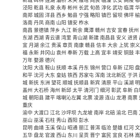
泾阳
乾县
礼泉
永寿
彬州
长武
旬邑
淳化
武功
临渭
华
南郑
城固
洋县
西乡
勉县
宁强
略阳
镇巴
留坝
佛坪
榆
洛南
丹凤
商南
山阳
镇安
柞水
南昌
景德镇
萍乡
九江
新余
鹰潭
赣州
吉安
宜春
抚州
东湖
西湖
青云谱
湾里
青山湖
新建
南昌县
安义
进贤
宜
月湖
余江
贵溪
章贡
南康
赣县
信丰
大余
上犹
崇义
福
永新
井冈山
袁州
奉新
万载
上高
宜丰
靖安
铜鼓
丰
万年
婺源
德兴
沈阳
大连
鞍山
抚顺
本溪
丹东
锦州
营口
阜新
辽阳
盘
和平
沈河
大东
皇姑
铁西
苏家屯
浑南
沈北新区
于洪
城
新抚
东洲
望花
顺城
抚顺县
新宾
清原
平山
溪湖
明
盖州
大石桥
海州
新邱
太平
清河门
细河
彰武
阜新
白
城
朝阳县
建平
喀喇沁左翼
北票
凌源
连山
龙港
南票
重庆
渝中
大渡口
江北
沙坪坝
九龙坡
南岸
北碚
渝北
巴南
巫山
巫溪
石柱
秀山
酉阳
彭水
昆明
曲靖
玉溪
保山
昭通
丽江
普洱
临沧
楚雄
红河
文
五华
盘龙
官渡
西山
东川
呈贡
晋宁
富民
宜良
石林
嵩