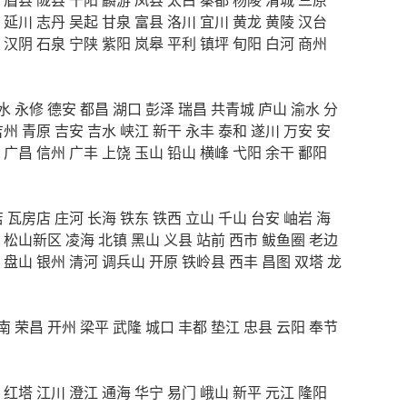
延川
志丹
吴起
甘泉
富县
洛川
宜川
黄龙
黄陵
汉台
汉阴
石泉
宁陕
紫阳
岚皋
平利
镇坪
旬阳
白河
商州
水
永修
德安
都昌
湖口
彭泽
瑞昌
共青城
庐山
渝水
分
吉州
青原
吉安
吉水
峡江
新干
永丰
泰和
遂川
万安
安
广昌
信州
广丰
上饶
玉山
铅山
横峰
弋阳
余干
鄱阳
店
瓦房店
庄河
长海
铁东
铁西
立山
千山
台安
岫岩
海
松山新区
凌海
北镇
黑山
义县
站前
西市
鲅鱼圈
老边
盘山
银州
清河
调兵山
开原
铁岭县
西丰
昌图
双塔
龙
南
荣昌
开州
梁平
武隆
城口
丰都
垫江
忠县
云阳
奉节
红塔
江川
澄江
通海
华宁
易门
峨山
新平
元江
隆阳