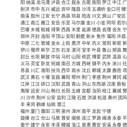
阳
纳溪
龙马潭
泸县
合江
叙永
古蔺
旌阳
罗江
中江
广
射洪
市中
东兴
威远
资中
隆昌
沙湾
五通桥
金口河
犍
南溪
叙州
江安
长宁
高县
珙县
筠连
兴文
屏山
广安区
通江
南江
雁江
安岳
乐至
马尔康
金川
小金
阿坝
若尔
巴塘
乡城
稻城
得荣
西昌
木里
盐源
德昌
会理
会东
宁
郑州
开封
洛阳
平顶山
安阳
鹤壁
新乡
焦作
濮阳
许昌
中原
二七
管城
金水
上街
惠济
中牟
巩义
荥阳
新密
新
伊川
偃师
新华
卫东
石龙
湛河
宝丰
叶县
鲁山
郏县
舞
封丘
长垣
解放
中站
马村
山阳
修武
博爱
武陟
温县
沁
义马
灵宝
卧龙
宛城
南召
方城
西峡
镇平
内乡
淅川
社
息县
川汇
淮阳
扶沟
西华
商水
沈丘
郸城
太康
鹿邑
项
武汉
黄石
十堰
宜昌
襄阳
鄂州
荆门
孝感
荆州
黄冈
咸
江岸
江汉
硚口
汉阳
武昌
青山
洪山
东西湖
汉南
蔡甸
夷陵
远安
兴山
秭归
长阳
五峰
宜都
当阳
枝江
襄城
樊
川
沙市
荆州
公安
监利
江陵
石首
洪湖
松滋
黄州
团风
丰
来凤
鹤峰
仙桃
潜江
福州
厦门
莆田
三明
泉州
漳州
南平
龙岩
宁德
鼓楼
台江
仓山
马尾
晋安
闽侯
连江
罗源
闽清
永泰
平
泰宁
建宁
永安
丰泽
鲤城
洛江
泉港
惠安
安溪
永春
德