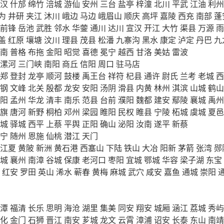
汉
什邡
绵竹
涪城
游仙
安州
三台
盐亭
梓潼
北川
平武
江油
利州
为
井研
夹江
沐川
峨边
马边
峨眉山
顺庆
高坪
嘉陵
西充
南部
蓬
前锋
岳池
武胜
邻水
华蓥
通川
达川
宣汉
开江
大竹
渠县
万源
雨
盖
红原
壤塘
汶川
理县
茂县
松潘
九寨沟
黑水
康定
泸定
丹巴
九
南
普格
布拖
金阳
昭觉
喜德
冕宁
越西
甘洛
美姑
雷波
漯河
三门峡
南阳
商丘
信阳
周口
驻马店
郑
登封
龙亭
顺河
鼓楼
禹王台
祥符
杞县
通许
尉氏
兰考
老城
西
钢
文峰
北关
殷都
龙安
安阳
汤阴
滑县
内黄
林州
淇滨
山城
鹤山
阳
孟州
华龙
清丰
南乐
范县
台前
濮阳
魏都
建安
鄢陵
襄城
禹州
旗
唐河
新野
桐柏
邓州
梁园
睢阳
民权
睢县
宁陵
柘城
虞城
夏邑
城
驿城
西平
上蔡
平舆
正阳
确山
泌阳
汝南
遂平
新蔡
宁
随州
恩施
仙桃
潜江
天门
江夏
黄陂
新洲
黄石港
西塞山
下陆
铁山
大冶
阳新
茅箭
张湾
郧
城
襄州
南漳
谷城
保康
老河口
枣阳
宜城
鄂城
华容
梁子湖
东宝
红安
罗田
英山
浠水
蕲春
黄梅
麻城
武穴
咸安
嘉鱼
通城
崇阳
潭
福清
长乐
思明
海沧
湖里
集美
同安
翔安
城厢
涵江
荔城
秀屿
化
金门
石狮
晋江
南安
芗城
龙文
云霄
漳浦
诏安
长泰
东山
南靖