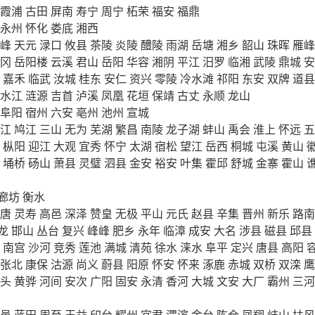
霞浦
古田
屏南
寿宁
周宁
柘荣
福安
福鼎
永州
怀化
娄底
湘西
峰
天元
渌口
攸县
茶陵
炎陵
醴陵
雨湖
岳塘
湘乡
韶山
珠晖
雁峰
冈
岳阳楼
云溪
君山
岳阳
华容
湘阴
平江
汨罗
临湘
武陵
鼎城
安
嘉禾
临武
汝城
桂东
安仁
资兴
零陵
冷水滩
祁阳
东安
双牌
道县
水江
涟源
吉首
泸溪
凤凰
花垣
保靖
古丈
永顺
龙山
阜阳
宿州
六安
亳州
池州
宣城
江
鸠江
三山
无为
芜湖
繁昌
南陵
龙子湖
蚌山
禹会
淮上
怀远
五
枞阳
迎江
大观
宜秀
怀宁
太湖
宿松
望江
岳西
桐城
屯溪
黄山
埇桥
砀山
萧县
灵璧
泗县
金安
裕安
叶集
霍邱
舒城
金寨
霍山
廊坊
衡水
唐
灵寿
高邑
深泽
赞皇
无极
平山
元氏
赵县
辛集
晋州
新乐
路南
龙
邯山
丛台
复兴
峰峰
肥乡
永年
临漳
成安
大名
涉县
磁县
邱县
南宫
沙河
竞秀
莲池
满城
清苑
徐水
涞水
阜平
定兴
唐县
高阳
张北
康保
沽源
尚义
蔚县
阳原
怀安
怀来
涿鹿
赤城
双桥
双滦
鹰
头
黄骅
河间
安次
广阳
固安
永清
香河
大城
文安
大厂
霸州
三河
邑
蓝田
周至
王益
印台
耀州
宜君
渭滨
金台
陈仓
凤翔
岐山
扶风