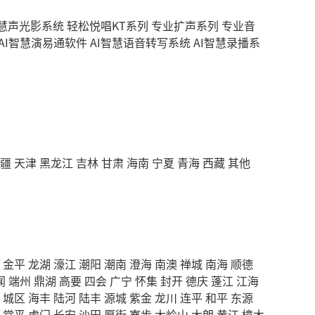
智慧声光影系统
轻松悦唱KT系列
专业扩声系列
专业音
AI智慧演易通软件
AI智慧语音转写系统
AI智慧录播系
疆
天津
黑龙江
吉林
甘肃
海南
宁夏
青海
西藏
其他
金平
龙湖
濠江
潮阳
潮南
澄海
南澳
禅城
南海
顺德
闻
端州
鼎湖
高要
四会
广宁
怀集
封开
德庆
蓬江
江海
城区
海丰
陆河
陆丰
源城
紫金
龙川
连平
和平
东源
常平
虎门
长安
沙田
厚街
寮步
大岭山
大朗
黄江
樟木