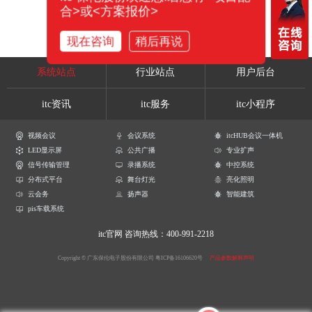
合>或<方案报价>
现在咨询
稍后再说
系统站点
行业站点
用户后台
itc资讯
itc服务
itc小程序
视频会议
会议系统
itcHUB会议一体机
LED显示屏
公共广播
专业扩声
信号传输管理
录播系统
中控系统
分布式平台
舞台灯光
亮化照明
云会务
扬声器
智能建筑
pis车载系统
itc官网
咨询热线：400-991-2218
Copyright © 广东保伦电子股份有限公司
粤ICP备16106620号
产品参数解释声明