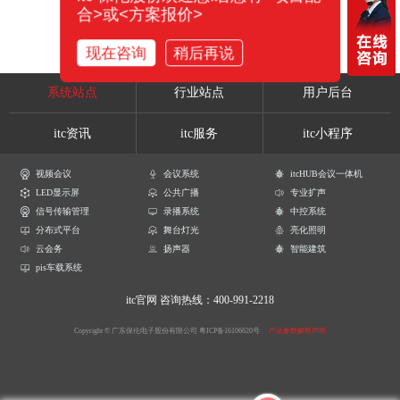
合>或<方案报价>
现在咨询
稍后再说
系统站点
行业站点
用户后台
itc资讯
itc服务
itc小程序
视频会议
会议系统
itcHUB会议一体机
LED显示屏
公共广播
专业扩声
信号传输管理
录播系统
中控系统
分布式平台
舞台灯光
亮化照明
云会务
扬声器
智能建筑
pis车载系统
itc官网
咨询热线：400-991-2218
Copyright © 广东保伦电子股份有限公司
粤ICP备16106620号
产品参数解释声明