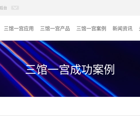
后台
三馆一宫应用
三馆一宫产品
三馆一宫案例
新闻资讯
AI智慧视频会议系统
体育馆
AI智慧会议平板
博物馆
三馆一宫成功案例
视频会议配件
图书馆
AI智慧会议平板itchub
青少年宫
卓越演出系列
其它
AI智慧沉浸式扩声系统
AI智慧声光影系统