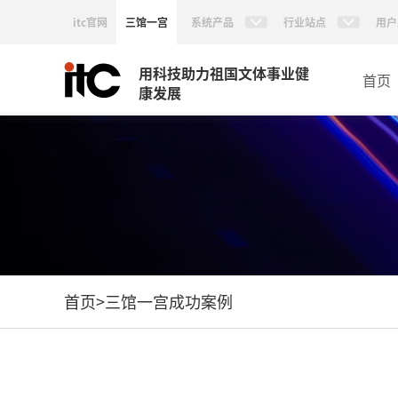
itc官网
三馆一宫
系统产品
行业站点
用户
用科技助力祖国文体事业健
首页
康发展
首页
>
三馆一宫成功案例