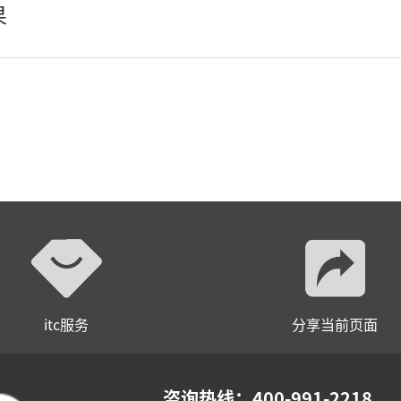
果
轻松悦唱KT系列
专业扩声系列
专业音箱系列
智慧影片放映系统
wifi无线会议系列
AI全数字会议系统
数字化会议设备
itc服务
分享当前页面
同声传译系列
AI智慧无纸化会议系统
咨询热线：400-991-2218