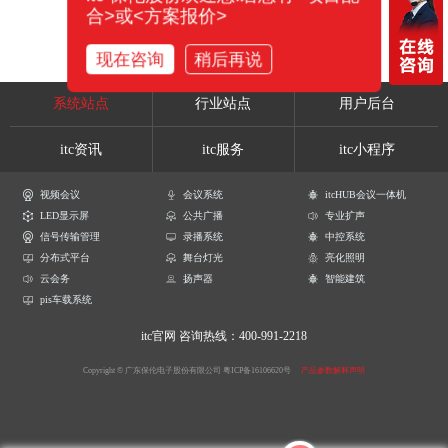
合>或<方案报价>
现在咨询
稍后再说
系统站点
行业站点
用户后台
itc资讯
itc服务
itc小程序
视频会议
会议系统
itcHUB会议一体机
LED显示屏
公共广播
专业扩声
信号传输管理
录播系统
中控系统
分布式平台
舞台灯光
亮化照明
云会务
扬声器
智能建筑
pis车载系统
itc官网
咨询热线：400-991-2218
Copyright © 广东保伦电子股份有限公司
粤ICP备16106620号
产品参数解释声明