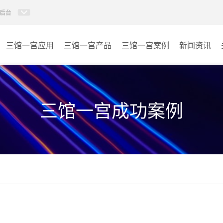
后台
三馆一宫应用
三馆一宫产品
三馆一宫案例
新闻资讯
AI智慧视频会议系统
体育馆
AI智慧会议平板
博物馆
三馆一宫成功案例
视频会议配件
图书馆
AI智慧会议平板itchub
青少年宫
卓越演出系列
其它
AI智慧沉浸式扩声系统
AI智慧声光影系统