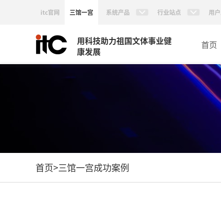
itc官网
三馆一宫
系统产品
行业站点
用户
用科技助力祖国文体事业健
首页
康发展
首页
>
三馆一宫成功案例